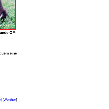
Hunde-OP-
equem eine
e
] [
Werther
]