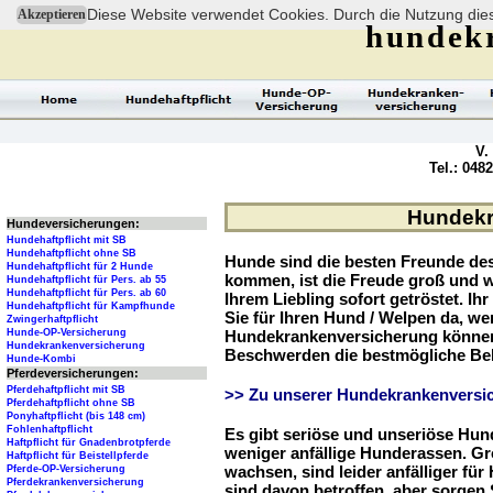
Diese Website verwendet Cookies. Durch die Nutzung dies
Akzeptieren
hundek
V.
Tel.: 048
Hundekra
Hundeversicherungen:
Hundehaftpflicht mit SB
Hundehaftpflicht ohne SB
Hunde sind die besten Freunde d
Hundehaftpflicht für 2 Hunde
kommen, ist die Freude groß und w
Hundehaftpflicht für Pers. ab 55
Hundehaftpflicht für Pers. ab 60
Ihrem Liebling sofort getröstet. Ih
Hundehaftpflicht für Kampfhunde
Sie für Ihren Hund / Welpen da, we
Zwingerhaftpflicht
Hunde-OP-Versicherung
Hundekrankenversicherung können 
Hundekrankenversicherung
Beschwerden die bestmögliche Be
Hunde-Kombi
Pferdeversicherungen:
Pferdehaftpflicht mit SB
>> Zu unserer Hundekrankenversic
Pferdehaftpflicht ohne SB
Ponyhaftpflicht (bis 148 cm)
Fohlenhaftpflicht
Es gibt seriöse und unseriöse Hun
Haftpflicht für Gnadenbrotpferde
weniger anfällige Hunderassen. G
Haftpflicht für Beistellpferde
wachsen, sind leider anfälliger fü
Pferde-OP-Versicherung
Pferdekrankenversicherung
sind davon betroffen, aber sorgen S