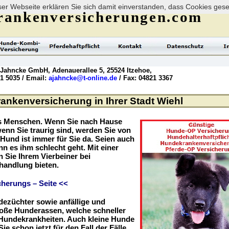
er Webseite erklären Sie sich damit einverstanden, dass Cookies ges
rankenversicherungen.com
 Jahncke GmbH, Adenauerallee 5, 25524 Itzehoe,
21 5035 / Email:
ajahncke@t-online.de
/ Fax: 04821 3367
nkenversicherung in Ihrer Stadt Wiehl
es Menschen. Wenn Sie nach Hause
enn Sie traurig sind, werden Sie von
r Hund ist immer für Sie da. Seien auch
nn es ihm schlecht geht. Mit einer
Sie Ihrem Vierbeiner bei
handlung bieten.
herungs – Seite <<
dezüchter sowie anfällige und
roße Hunderassen, welche schneller
r Hundekrankheiten. Auch kleine Hunde
ie schon jetzt für den Fall der Fälle