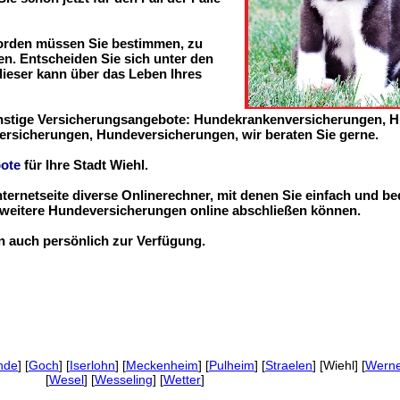
worden müssen Sie bestimmen, zu
n. Entscheiden Sie sich unter den
 dieser kann über das Leben Ihres
ünstige Versicherungsangebote: Hundekrankenversicherungen, 
ersicherungen, Hundeversicherungen, wir beraten Sie gerne.
ote
für Ihre Stadt Wiehl.
nternetseite diverse Onlinerechner, mit denen Sie einfach und b
eitere Hundeversicherungen online abschließen können.
en auch persönlich zur Verfügung.
nde
] [
Goch
] [
Iserlohn
] [
Meckenheim
] [
Pulheim
] [
Straelen
] [Wiehl] [
Wern
[
Wesel
] [
Wesseling
] [
Wetter
]