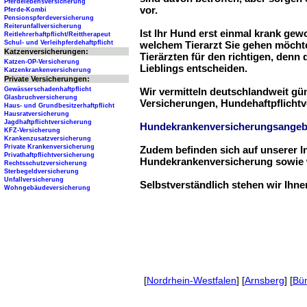
Pferdelebensversicherung
vor.
Pferde-Kombi
Pensionspferdeversicherung
Reiterunfallversicherung
Ist Ihr Hund erst einmal krank ge
Reitlehrerhaftpflicht/Reittherapeut
Schul- und Verleihpferdehaftpflicht
welchem Tierarzt Sie gehen möchte
Katzenversicherungen:
Tierärzten für den richtigen, denn
Katzen-OP-Versicherung
Lieblings entscheiden.
Katzenkrankenversicherung
Private Versicherungen:
Gewässerschadenhaftpflicht
Wir vermitteln deutschlandweit g
Glasbruchversicherung
Versicherungen, Hundehaftpflichtv
Haus- und Grundbesitzerhaftpflicht
Hausratversicherung
Jagdhaftpflichtversicherung
Hundekrankenversicherungsangeb
KFZ-Versicherung
Krankenzusatzversicherung
Private Krankenversicherung
Zudem befinden sich auf unserer I
Privathaftpflichtversicherung
Hundekrankenversicherung sowie w
Rechtsschutzversicherung
Sterbegeldversicherung
Unfallversicherung
Selbstverständlich stehen wir Ihn
Wohngebäudeversicherung
[
Nordrhein-Westfalen
] [
Arnsberg
] [
Bü