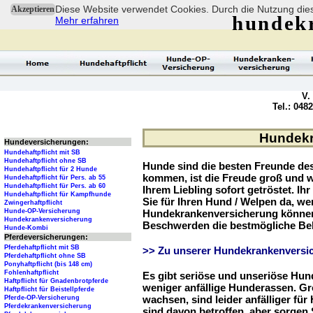
Diese Website verwendet Cookies. Durch die Nutzung dies
Akzeptieren
hundek
Mehr erfahren
V.
Tel.: 048
Hundekr
Hundeversicherungen:
Hundehaftpflicht mit SB
Hundehaftpflicht ohne SB
Hunde sind die besten Freunde d
Hundehaftpflicht für 2 Hunde
kommen, ist die Freude groß und w
Hundehaftpflicht für Pers. ab 55
Hundehaftpflicht für Pers. ab 60
Ihrem Liebling sofort getröstet. Ih
Hundehaftpflicht für Kampfhunde
Sie für Ihren Hund / Welpen da, we
Zwingerhaftpflicht
Hunde-OP-Versicherung
Hundekrankenversicherung können 
Hundekrankenversicherung
Beschwerden die bestmögliche Be
Hunde-Kombi
Pferdeversicherungen:
Pferdehaftpflicht mit SB
>> Zu unserer Hundekrankenversic
Pferdehaftpflicht ohne SB
Ponyhaftpflicht (bis 148 cm)
Fohlenhaftpflicht
Es gibt seriöse und unseriöse Hun
Haftpflicht für Gnadenbrotpferde
weniger anfällige Hunderassen. G
Haftpflicht für Beistellpferde
wachsen, sind leider anfälliger fü
Pferde-OP-Versicherung
Pferdekrankenversicherung
sind davon betroffen, aber sorgen S