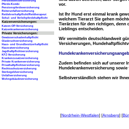
Pferdelebensversicherung
vor.
Pferde-Kombi
Pensionspferdeversicherung
Reiterunfallversicherung
Ist Ihr Hund erst einmal krank ge
Reitlehrerhaftpflicht/Reittherapeut
Schul- und Verleihpferdehaftpflicht
welchem Tierarzt Sie gehen möchte
Katzenversicherungen:
Tierärzten für den richtigen, denn
Katzen-OP-Versicherung
Lieblings entscheiden.
Katzenkrankenversicherung
Private Versicherungen:
Gewässerschadenhaftpflicht
Wir vermitteln deutschlandweit g
Glasbruchversicherung
Versicherungen, Hundehaftpflichtv
Haus- und Grundbesitzerhaftpflicht
Hausratversicherung
Jagdhaftpflichtversicherung
Hundekrankenversicherungsangeb
KFZ-Versicherung
Krankenzusatzversicherung
Private Krankenversicherung
Zudem befinden sich auf unserer I
Privathaftpflichtversicherung
Hundekrankenversicherung sowie w
Rechtsschutzversicherung
Sterbegeldversicherung
Unfallversicherung
Selbstverständlich stehen wir Ihn
Wohngebäudeversicherung
[
Nordrhein-Westfalen
] [
Arnsberg
] [
Bü