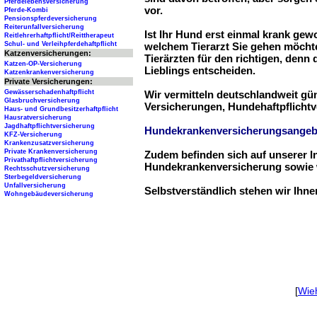
Pferdelebensversicherung
vor.
Pferde-Kombi
Pensionspferdeversicherung
Reiterunfallversicherung
Ist Ihr Hund erst einmal krank ge
Reitlehrerhaftpflicht/Reittherapeut
Schul- und Verleihpferdehaftpflicht
welchem Tierarzt Sie gehen möchte
Katzenversicherungen:
Tierärzten für den richtigen, denn
Katzen-OP-Versicherung
Lieblings entscheiden.
Katzenkrankenversicherung
Private Versicherungen:
Gewässerschadenhaftpflicht
Wir vermitteln deutschlandweit g
Glasbruchversicherung
Versicherungen, Hundehaftpflichtv
Haus- und Grundbesitzerhaftpflicht
Hausratversicherung
Jagdhaftpflichtversicherung
Hundekrankenversicherungsangeb
KFZ-Versicherung
Krankenzusatzversicherung
Private Krankenversicherung
Zudem befinden sich auf unserer I
Privathaftpflichtversicherung
Hundekrankenversicherung sowie w
Rechtsschutzversicherung
Sterbegeldversicherung
Unfallversicherung
Selbstverständlich stehen wir Ihn
Wohngebäudeversicherung
[
Wie