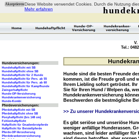
Diese Website verwendet Cookies. Durch die Nutzung dies
Akzeptieren
hundek
Mehr erfahren
V.
Tel.: 048
Hundekrank
Hundeversicherungen:
Hundehaftpflicht mit SB
Hundehaftpflicht ohne SB
Hunde sind die besten Freunde d
Hundehaftpflicht für 2 Hunde
kommen, ist die Freude groß und w
Hundehaftpflicht für Pers. ab 55
Hundehaftpflicht für Pers. ab 60
Ihrem Liebling sofort getröstet. Ih
Hundehaftpflicht für Kampfhunde
Sie für Ihren Hund / Welpen da, we
Zwingerhaftpflicht
Hunde-OP-Versicherung
Hundekrankenversicherung können 
Hundekrankenversicherung
Beschwerden die bestmögliche Be
Hunde-Kombi
Pferdeversicherungen:
Pferdehaftpflicht mit SB
>> Zu unserer Hundekrankenversic
Pferdehaftpflicht ohne SB
Ponyhaftpflicht (bis 148 cm)
Fohlenhaftpflicht
Es gibt seriöse und unseriöse Hun
Haftpflicht für Gnadenbrotpferde
weniger anfällige Hunderassen. G
Haftpflicht für Beistellpferde
wachsen, sind leider anfälliger fü
Pferde-OP-Versicherung
Pferdekrankenversicherung
sind davon betroffen, aber sorgen S