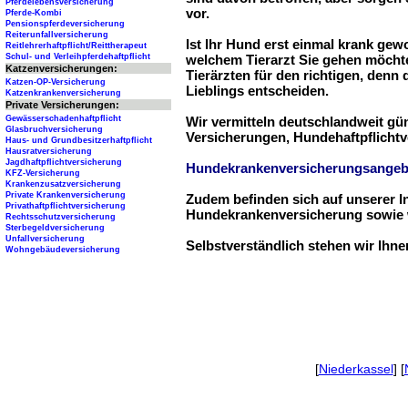
Pferdelebensversicherung
vor.
Pferde-Kombi
Pensionspferdeversicherung
Reiterunfallversicherung
Ist Ihr Hund erst einmal krank ge
Reitlehrerhaftpflicht/Reittherapeut
Schul- und Verleihpferdehaftpflicht
welchem Tierarzt Sie gehen möchte
Katzenversicherungen:
Tierärzten für den richtigen, denn
Katzen-OP-Versicherung
Lieblings entscheiden.
Katzenkrankenversicherung
Private Versicherungen:
Gewässerschadenhaftpflicht
Wir vermitteln deutschlandweit g
Glasbruchversicherung
Versicherungen, Hundehaftpflichtv
Haus- und Grundbesitzerhaftpflicht
Hausratversicherung
Jagdhaftpflichtversicherung
Hundekrankenversicherungsangeb
KFZ-Versicherung
Krankenzusatzversicherung
Private Krankenversicherung
Zudem befinden sich auf unserer I
Privathaftpflichtversicherung
Hundekrankenversicherung sowie w
Rechtsschutzversicherung
Sterbegeldversicherung
Unfallversicherung
Selbstverständlich stehen wir Ihn
Wohngebäudeversicherung
[
Niederkassel
] [