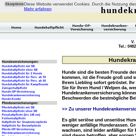
Diese Website verwendet Cookies. Durch die Nutzung dies
Akzeptieren
hundek
Mehr erfahren
V.
Tel.: 048
Hundekran
Hundeversicherungen:
Hundehaftpflicht mit SB
Hundehaftpflicht ohne SB
Hunde sind die besten Freunde d
Hundehaftpflicht für 2 Hunde
kommen, ist die Freude groß und w
Hundehaftpflicht für Pers. ab 55
Hundehaftpflicht für Pers. ab 60
Ihrem Liebling sofort getröstet. Ih
Hundehaftpflicht für Kampfhunde
Sie für Ihren Hund / Welpen da, we
Zwingerhaftpflicht
Hunde-OP-Versicherung
Hundekrankenversicherung können 
Hundekrankenversicherung
Beschwerden die bestmögliche Be
Hunde-Kombi
Pferdeversicherungen:
Pferdehaftpflicht mit SB
>> Zu unserer Hundekrankenversic
Pferdehaftpflicht ohne SB
Ponyhaftpflicht (bis 148 cm)
Fohlenhaftpflicht
Es gibt seriöse und unseriöse Hun
Haftpflicht für Gnadenbrotpferde
weniger anfällige Hunderassen. G
Haftpflicht für Beistellpferde
wachsen, sind leider anfälliger fü
Pferde-OP-Versicherung
Pferdekrankenversicherung
sind davon betroffen, aber sorgen S