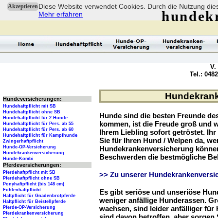
Diese Website verwendet Cookies. Durch die Nutzung dies
Akzeptieren
hundek
Mehr erfahren
V.
Tel.: 048
Hundekrank
Hundeversicherungen:
Hundehaftpflicht mit SB
Hundehaftpflicht ohne SB
Hunde sind die besten Freunde d
Hundehaftpflicht für 2 Hunde
kommen, ist die Freude groß und w
Hundehaftpflicht für Pers. ab 55
Hundehaftpflicht für Pers. ab 60
Ihrem Liebling sofort getröstet. Ih
Hundehaftpflicht für Kampfhunde
Sie für Ihren Hund / Welpen da, we
Zwingerhaftpflicht
Hunde-OP-Versicherung
Hundekrankenversicherung können 
Hundekrankenversicherung
Beschwerden die bestmögliche Be
Hunde-Kombi
Pferdeversicherungen:
Pferdehaftpflicht mit SB
>> Zu unserer Hundekrankenversic
Pferdehaftpflicht ohne SB
Ponyhaftpflicht (bis 148 cm)
Fohlenhaftpflicht
Es gibt seriöse und unseriöse Hun
Haftpflicht für Gnadenbrotpferde
weniger anfällige Hunderassen. G
Haftpflicht für Beistellpferde
wachsen, sind leider anfälliger fü
Pferde-OP-Versicherung
Pferdekrankenversicherung
sind davon betroffen, aber sorgen S