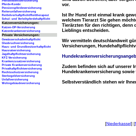
Pferdelebensversicherung
vor.
Pferde-Kombi
Pensionspferdeversicherung
Reiterunfallversicherung
Ist Ihr Hund erst einmal krank ge
Reitlehrerhaftpflicht/Reittherapeut
Schul- und Verleihpferdehaftpflicht
welchem Tierarzt Sie gehen möchte
Katzenversicherungen:
Tierärzten für den richtigen, denn
Katzen-OP-Versicherung
Lieblings entscheiden.
Katzenkrankenversicherung
Private Versicherungen:
Gewässerschadenhaftpflicht
Wir vermitteln deutschlandweit g
Glasbruchversicherung
Versicherungen, Hundehaftpflichtv
Haus- und Grundbesitzerhaftpflicht
Hausratversicherung
Jagdhaftpflichtversicherung
Hundekrankenversicherungsangeb
KFZ-Versicherung
Krankenzusatzversicherung
Private Krankenversicherung
Zudem befinden sich auf unserer I
Privathaftpflichtversicherung
Hundekrankenversicherung sowie w
Rechtsschutzversicherung
Sterbegeldversicherung
Unfallversicherung
Selbstverständlich stehen wir Ihn
Wohngebäudeversicherung
[
Niederkassel
] [