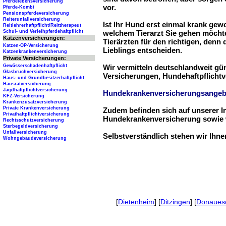
Pferdelebensversicherung
vor.
Pferde-Kombi
Pensionspferdeversicherung
Reiterunfallversicherung
Ist Ihr Hund erst einmal krank ge
Reitlehrerhaftpflicht/Reittherapeut
Schul- und Verleihpferdehaftpflicht
welchem Tierarzt Sie gehen möchte
Katzenversicherungen:
Tierärzten für den richtigen, denn
Katzen-OP-Versicherung
Lieblings entscheiden.
Katzenkrankenversicherung
Private Versicherungen:
Gewässerschadenhaftpflicht
Wir vermitteln deutschlandweit g
Glasbruchversicherung
Versicherungen, Hundehaftpflichtv
Haus- und Grundbesitzerhaftpflicht
Hausratversicherung
Jagdhaftpflichtversicherung
Hundekrankenversicherungsangeb
KFZ-Versicherung
Krankenzusatzversicherung
Private Krankenversicherung
Zudem befinden sich auf unserer I
Privathaftpflichtversicherung
Hundekrankenversicherung sowie w
Rechtsschutzversicherung
Sterbegeldversicherung
Unfallversicherung
Selbstverständlich stehen wir Ihn
Wohngebäudeversicherung
[
Dietenheim
] [
Ditzingen
] [
Donaues