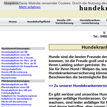
Diese Website verwendet Cookies. Durch die Nutzung dies
Akzeptieren
hundek
Mehr erfahren
V.
Tel.: 048
Hundekranke
Hundeversicherungen:
Hundehaftpflicht mit SB
Hundehaftpflicht ohne SB
Hunde sind die besten Freunde d
Hundehaftpflicht für 2 Hunde
kommen, ist die Freude groß und w
Hundehaftpflicht für Pers. ab 55
Hundehaftpflicht für Pers. ab 60
Ihrem Liebling sofort getröstet. Ih
Hundehaftpflicht für Kampfhunde
Sie für Ihren Hund / Welpen da, we
Zwingerhaftpflicht
Hunde-OP-Versicherung
Hundekrankenversicherung können 
Hundekrankenversicherung
Beschwerden die bestmögliche Be
Hunde-Kombi
Pferdeversicherungen:
Pferdehaftpflicht mit SB
>> Zu unserer Hundekrankenversic
Pferdehaftpflicht ohne SB
Ponyhaftpflicht (bis 148 cm)
Fohlenhaftpflicht
Es gibt seriöse und unseriöse Hun
Haftpflicht für Gnadenbrotpferde
weniger anfällige Hunderassen. G
Haftpflicht für Beistellpferde
wachsen, sind leider anfälliger fü
Pferde-OP-Versicherung
Pferdekrankenversicherung
sind davon betroffen, aber sorgen S