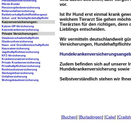
Pferdelebensversicherung
vor.
Pferde-Kombi
Pensionspferdeversicherung
Reiterunfallversicherung
Ist Ihr Hund erst einmal krank ge
Reitlehrerhaftpflicht/Reittherapeut
Schul- und Verleihpferdehaftpflicht
welchem Tierarzt Sie gehen möchte
Katzenversicherungen:
Tierärzten für den richtigen, denn
Katzen-OP-Versicherung
Lieblings entscheiden.
Katzenkrankenversicherung
Private Versicherungen:
Gewässerschadenhaftpflicht
Wir vermitteln deutschlandweit g
Glasbruchversicherung
Versicherungen, Hundehaftpflichtv
Haus- und Grundbesitzerhaftpflicht
Hausratversicherung
Jagdhaftpflichtversicherung
Hundekrankenversicherungsangeb
KFZ-Versicherung
Krankenzusatzversicherung
Private Krankenversicherung
Zudem befinden sich auf unserer I
Privathaftpflichtversicherung
Hundekrankenversicherung sowie w
Rechtsschutzversicherung
Sterbegeldversicherung
Unfallversicherung
Selbstverständlich stehen wir Ihn
Wohngebäudeversicherung
[
Buchen
] [
Burladingen
] [
Calw
] [
Crails