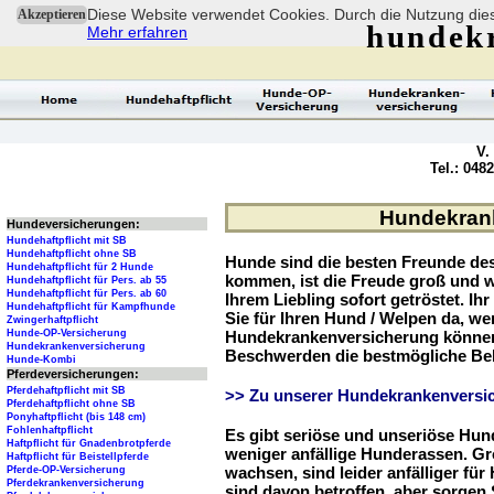
Diese Website verwendet Cookies. Durch die Nutzung dies
Akzeptieren
hundek
Mehr erfahren
V.
Tel.: 048
Hundekrank
Hundeversicherungen:
Hundehaftpflicht mit SB
Hundehaftpflicht ohne SB
Hunde sind die besten Freunde d
Hundehaftpflicht für 2 Hunde
kommen, ist die Freude groß und w
Hundehaftpflicht für Pers. ab 55
Hundehaftpflicht für Pers. ab 60
Ihrem Liebling sofort getröstet. Ih
Hundehaftpflicht für Kampfhunde
Sie für Ihren Hund / Welpen da, we
Zwingerhaftpflicht
Hunde-OP-Versicherung
Hundekrankenversicherung können 
Hundekrankenversicherung
Beschwerden die bestmögliche Be
Hunde-Kombi
Pferdeversicherungen:
Pferdehaftpflicht mit SB
>> Zu unserer Hundekrankenversic
Pferdehaftpflicht ohne SB
Ponyhaftpflicht (bis 148 cm)
Fohlenhaftpflicht
Es gibt seriöse und unseriöse Hun
Haftpflicht für Gnadenbrotpferde
weniger anfällige Hunderassen. G
Haftpflicht für Beistellpferde
wachsen, sind leider anfälliger fü
Pferde-OP-Versicherung
Pferdekrankenversicherung
sind davon betroffen, aber sorgen S