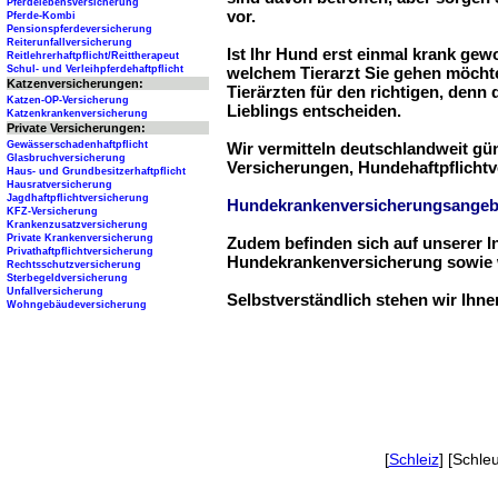
Pferdelebensversicherung
vor.
Pferde-Kombi
Pensionspferdeversicherung
Reiterunfallversicherung
Ist Ihr Hund erst einmal krank ge
Reitlehrerhaftpflicht/Reittherapeut
Schul- und Verleihpferdehaftpflicht
welchem Tierarzt Sie gehen möchte
Katzenversicherungen:
Tierärzten für den richtigen, denn
Katzen-OP-Versicherung
Lieblings entscheiden.
Katzenkrankenversicherung
Private Versicherungen:
Gewässerschadenhaftpflicht
Wir vermitteln deutschlandweit g
Glasbruchversicherung
Versicherungen, Hundehaftpflichtv
Haus- und Grundbesitzerhaftpflicht
Hausratversicherung
Jagdhaftpflichtversicherung
Hundekrankenversicherungsangeb
KFZ-Versicherung
Krankenzusatzversicherung
Private Krankenversicherung
Zudem befinden sich auf unserer I
Privathaftpflichtversicherung
Hundekrankenversicherung sowie w
Rechtsschutzversicherung
Sterbegeldversicherung
Unfallversicherung
Selbstverständlich stehen wir Ihn
Wohngebäudeversicherung
[
Schleiz
] [Schle