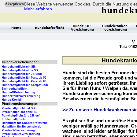
Diese Website verwendet Cookies. Durch die Nutzung dies
Akzeptieren
hundek
Mehr erfahren
V.
Tel.: 048
Hundekranke
Hundeversicherungen:
Hundehaftpflicht mit SB
Hundehaftpflicht ohne SB
Hunde sind die besten Freunde d
Hundehaftpflicht für 2 Hunde
kommen, ist die Freude groß und w
Hundehaftpflicht für Pers. ab 55
Hundehaftpflicht für Pers. ab 60
Ihrem Liebling sofort getröstet. Ih
Hundehaftpflicht für Kampfhunde
Sie für Ihren Hund / Welpen da, we
Zwingerhaftpflicht
Hunde-OP-Versicherung
Hundekrankenversicherung können 
Hundekrankenversicherung
Beschwerden die bestmögliche Be
Hunde-Kombi
Pferdeversicherungen:
Pferdehaftpflicht mit SB
>> Zu unserer Hundekrankenversic
Pferdehaftpflicht ohne SB
Ponyhaftpflicht (bis 148 cm)
Fohlenhaftpflicht
Es gibt seriöse und unseriöse Hun
Haftpflicht für Gnadenbrotpferde
weniger anfällige Hunderassen. G
Haftpflicht für Beistellpferde
wachsen, sind leider anfälliger fü
Pferde-OP-Versicherung
Pferdekrankenversicherung
sind davon betroffen, aber sorgen S