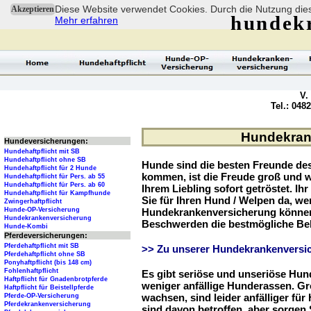
Diese Website verwendet Cookies. Durch die Nutzung dies
Akzeptieren
hundek
Mehr erfahren
V.
Tel.: 048
Hundekrank
Hundeversicherungen:
Hundehaftpflicht mit SB
Hundehaftpflicht ohne SB
Hunde sind die besten Freunde d
Hundehaftpflicht für 2 Hunde
kommen, ist die Freude groß und w
Hundehaftpflicht für Pers. ab 55
Hundehaftpflicht für Pers. ab 60
Ihrem Liebling sofort getröstet. Ih
Hundehaftpflicht für Kampfhunde
Sie für Ihren Hund / Welpen da, we
Zwingerhaftpflicht
Hunde-OP-Versicherung
Hundekrankenversicherung können 
Hundekrankenversicherung
Beschwerden die bestmögliche Be
Hunde-Kombi
Pferdeversicherungen:
Pferdehaftpflicht mit SB
>> Zu unserer Hundekrankenversic
Pferdehaftpflicht ohne SB
Ponyhaftpflicht (bis 148 cm)
Fohlenhaftpflicht
Es gibt seriöse und unseriöse Hun
Haftpflicht für Gnadenbrotpferde
weniger anfällige Hunderassen. G
Haftpflicht für Beistellpferde
wachsen, sind leider anfälliger fü
Pferde-OP-Versicherung
Pferdekrankenversicherung
sind davon betroffen, aber sorgen S