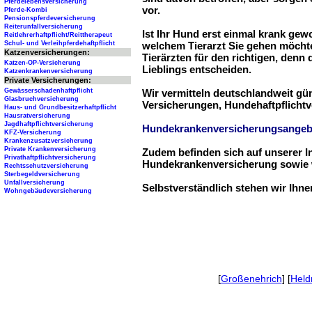
Pferdelebensversicherung
vor.
Pferde-Kombi
Pensionspferdeversicherung
Reiterunfallversicherung
Ist Ihr Hund erst einmal krank ge
Reitlehrerhaftpflicht/Reittherapeut
Schul- und Verleihpferdehaftpflicht
welchem Tierarzt Sie gehen möchte
Katzenversicherungen:
Tierärzten für den richtigen, denn
Katzen-OP-Versicherung
Lieblings entscheiden.
Katzenkrankenversicherung
Private Versicherungen:
Gewässerschadenhaftpflicht
Wir vermitteln deutschlandweit g
Glasbruchversicherung
Versicherungen, Hundehaftpflichtv
Haus- und Grundbesitzerhaftpflicht
Hausratversicherung
Jagdhaftpflichtversicherung
Hundekrankenversicherungsangeb
KFZ-Versicherung
Krankenzusatzversicherung
Private Krankenversicherung
Zudem befinden sich auf unserer I
Privathaftpflichtversicherung
Hundekrankenversicherung sowie w
Rechtsschutzversicherung
Sterbegeldversicherung
Unfallversicherung
Selbstverständlich stehen wir Ihn
Wohngebäudeversicherung
[
Großenehrich
] [
Held