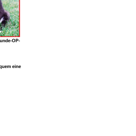
Hunde-OP-
equem eine