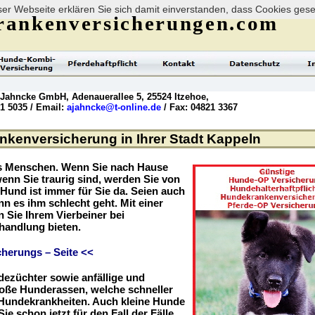
er Webseite erklären Sie sich damit einverstanden, dass Cookies ges
rankenversicherungen.com
 Jahncke GmbH, Adenauerallee 5, 25524 Itzehoe,
21 5035 / Email:
ajahncke@t-online.de
/ Fax: 04821 3367
kenversicherung in Ihrer Stadt Kappeln
es Menschen. Wenn Sie nach Hause
enn Sie traurig sind, werden Sie von
r Hund ist immer für Sie da. Seien auch
nn es ihm schlecht geht. Mit einer
Sie Ihrem Vierbeiner bei
handlung bieten.
herungs – Seite <<
dezüchter sowie anfällige und
roße Hunderassen, welche schneller
r Hundekrankheiten. Auch kleine Hunde
ie schon jetzt für den Fall der Fälle