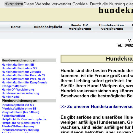
Diese Website verwendet Cookies. Durch die Nutzung dies
Akzeptieren
hundek
V.
Tel.: 048
Hundekran
Hundeversicherungen:
Hundehaftpflicht mit SB
Hundehaftpflicht ohne SB
Hunde sind die besten Freunde d
Hundehaftpflicht für 2 Hunde
kommen, ist die Freude groß und w
Hundehaftpflicht für Pers. ab 55
Hundehaftpflicht für Pers. ab 60
Ihrem Liebling sofort getröstet. Ih
Hundehaftpflicht für Kampfhunde
Sie für Ihren Hund / Welpen da, we
Zwingerhaftpflicht
Hunde-OP-Versicherung
Hundekrankenversicherung können 
Hundekrankenversicherung
Beschwerden die bestmögliche Be
Hunde-Kombi
Pferdeversicherungen:
Pferdehaftpflicht mit SB
>> Zu unserer Hundekrankenversic
Pferdehaftpflicht ohne SB
Ponyhaftpflicht (bis 148 cm)
Fohlenhaftpflicht
Es gibt seriöse und unseriöse Hun
Haftpflicht für Gnadenbrotpferde
weniger anfällige Hunderassen. G
Haftpflicht für Beistellpferde
wachsen, sind leider anfälliger fü
Pferde-OP-Versicherung
Pferdekrankenversicherung
sind davon betroffen, aber sorgen S