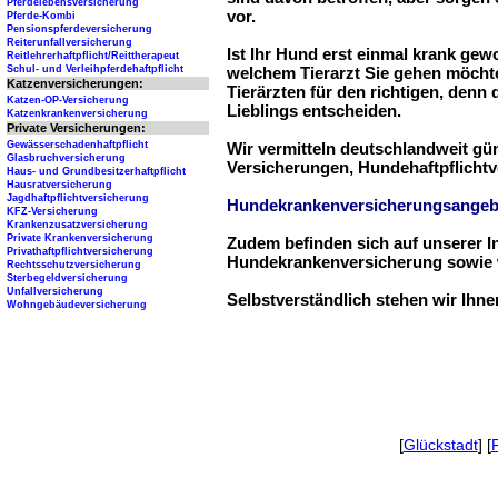
Pferdelebensversicherung
vor.
Pferde-Kombi
Pensionspferdeversicherung
Reiterunfallversicherung
Ist Ihr Hund erst einmal krank ge
Reitlehrerhaftpflicht/Reittherapeut
Schul- und Verleihpferdehaftpflicht
welchem Tierarzt Sie gehen möchte
Katzenversicherungen:
Tierärzten für den richtigen, denn
Katzen-OP-Versicherung
Lieblings entscheiden.
Katzenkrankenversicherung
Private Versicherungen:
Gewässerschadenhaftpflicht
Wir vermitteln deutschlandweit g
Glasbruchversicherung
Versicherungen, Hundehaftpflichtv
Haus- und Grundbesitzerhaftpflicht
Hausratversicherung
Jagdhaftpflichtversicherung
Hundekrankenversicherungsangeb
KFZ-Versicherung
Krankenzusatzversicherung
Private Krankenversicherung
Zudem befinden sich auf unserer I
Privathaftpflichtversicherung
Hundekrankenversicherung sowie w
Rechtsschutzversicherung
Sterbegeldversicherung
Unfallversicherung
Selbstverständlich stehen wir Ihn
Wohngebäudeversicherung
[
Glückstadt
] [
F