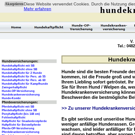
Diese Website verwendet Cookies. Durch die Nutzung dies
Akzeptieren
hundek
Mehr erfahren
V.
Tel.: 048
Hundekran
Hundeversicherungen:
Hundehaftpflicht mit SB
Hundehaftpflicht ohne SB
Hunde sind die besten Freunde d
Hundehaftpflicht für 2 Hunde
kommen, ist die Freude groß und w
Hundehaftpflicht für Pers. ab 55
Hundehaftpflicht für Pers. ab 60
Ihrem Liebling sofort getröstet. Ih
Hundehaftpflicht für Kampfhunde
Sie für Ihren Hund / Welpen da, we
Zwingerhaftpflicht
Hunde-OP-Versicherung
Hundekrankenversicherung können 
Hundekrankenversicherung
Beschwerden die bestmögliche Be
Hunde-Kombi
Pferdeversicherungen:
Pferdehaftpflicht mit SB
>> Zu unserer Hundekrankenversic
Pferdehaftpflicht ohne SB
Ponyhaftpflicht (bis 148 cm)
Fohlenhaftpflicht
Es gibt seriöse und unseriöse Hun
Haftpflicht für Gnadenbrotpferde
weniger anfällige Hunderassen. G
Haftpflicht für Beistellpferde
wachsen, sind leider anfälliger fü
Pferde-OP-Versicherung
Pferdekrankenversicherung
sind davon betroffen, aber sorgen S