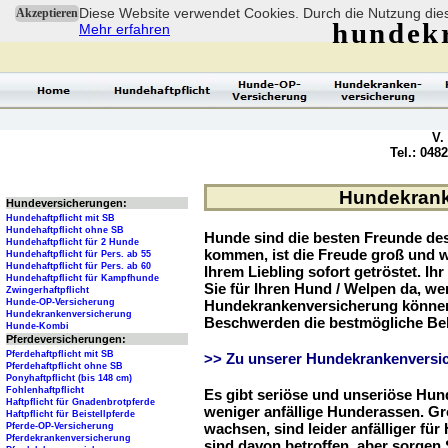
Diese Website verwendet Cookies. Durch die Nutzung dies
Akzeptieren
hundek
Mehr erfahren
V.
Tel.: 048
Hundekranke
Hundeversicherungen:
Hundehaftpflicht mit SB
Hundehaftpflicht ohne SB
Hunde sind die besten Freunde d
Hundehaftpflicht für 2 Hunde
kommen, ist die Freude groß und w
Hundehaftpflicht für Pers. ab 55
Hundehaftpflicht für Pers. ab 60
Ihrem Liebling sofort getröstet. Ih
Hundehaftpflicht für Kampfhunde
Sie für Ihren Hund / Welpen da, we
Zwingerhaftpflicht
Hunde-OP-Versicherung
Hundekrankenversicherung können 
Hundekrankenversicherung
Beschwerden die bestmögliche Be
Hunde-Kombi
Pferdeversicherungen:
Pferdehaftpflicht mit SB
>> Zu unserer Hundekrankenversic
Pferdehaftpflicht ohne SB
Ponyhaftpflicht (bis 148 cm)
Fohlenhaftpflicht
Es gibt seriöse und unseriöse Hun
Haftpflicht für Gnadenbrotpferde
weniger anfällige Hunderassen. G
Haftpflicht für Beistellpferde
wachsen, sind leider anfälliger fü
Pferde-OP-Versicherung
Pferdekrankenversicherung
sind davon betroffen, aber sorgen S