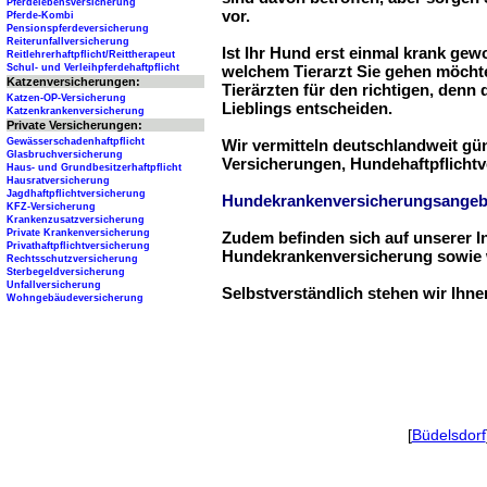
Pferdelebensversicherung
vor.
Pferde-Kombi
Pensionspferdeversicherung
Reiterunfallversicherung
Ist Ihr Hund erst einmal krank ge
Reitlehrerhaftpflicht/Reittherapeut
Schul- und Verleihpferdehaftpflicht
welchem Tierarzt Sie gehen möchte
Katzenversicherungen:
Tierärzten für den richtigen, denn
Katzen-OP-Versicherung
Lieblings entscheiden.
Katzenkrankenversicherung
Private Versicherungen:
Gewässerschadenhaftpflicht
Wir vermitteln deutschlandweit g
Glasbruchversicherung
Versicherungen, Hundehaftpflichtv
Haus- und Grundbesitzerhaftpflicht
Hausratversicherung
Jagdhaftpflichtversicherung
Hundekrankenversicherungsangeb
KFZ-Versicherung
Krankenzusatzversicherung
Private Krankenversicherung
Zudem befinden sich auf unserer I
Privathaftpflichtversicherung
Hundekrankenversicherung sowie w
Rechtsschutzversicherung
Sterbegeldversicherung
Unfallversicherung
Selbstverständlich stehen wir Ihn
Wohngebäudeversicherung
[
Büdelsdorf