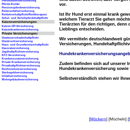
Pferdelebensversicherung
vor.
Pferde-Kombi
Pensionspferdeversicherung
Reiterunfallversicherung
Ist Ihr Hund erst einmal krank ge
Reitlehrerhaftpflicht/Reittherapeut
Schul- und Verleihpferdehaftpflicht
welchem Tierarzt Sie gehen möchte
Katzenversicherungen:
Tierärzten für den richtigen, denn
Katzen-OP-Versicherung
Lieblings entscheiden.
Katzenkrankenversicherung
Private Versicherungen:
Gewässerschadenhaftpflicht
Wir vermitteln deutschlandweit g
Glasbruchversicherung
Versicherungen, Hundehaftpflichtv
Haus- und Grundbesitzerhaftpflicht
Hausratversicherung
Jagdhaftpflichtversicherung
Hundekrankenversicherungsangeb
KFZ-Versicherung
Krankenzusatzversicherung
Private Krankenversicherung
Zudem befinden sich auf unserer I
Privathaftpflichtversicherung
Hundekrankenversicherung sowie w
Rechtsschutzversicherung
Sterbegeldversicherung
Unfallversicherung
Selbstverständlich stehen wir Ihn
Wohngebäudeversicherung
[
Möckern
] [Mücheln] [