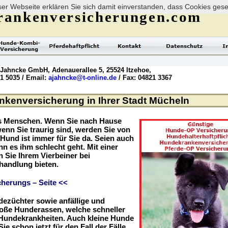
er Webseite erklären Sie sich damit einverstanden, dass Cookies ges
rankenversicherungen.com
 Jahncke GmbH, Adenauerallee 5, 25524 Itzehoe,
21 5035 / Email:
ajahncke@t-online.de
/ Fax: 04821 3367
kenversicherung in Ihrer Stadt Mücheln
es Menschen. Wenn Sie nach Hause
enn Sie traurig sind, werden Sie von
r Hund ist immer für Sie da. Seien auch
nn es ihm schlecht geht. Mit einer
Sie Ihrem Vierbeiner bei
handlung bieten.
herungs – Seite <<
dezüchter sowie anfällige und
roße Hunderassen, welche schneller
r Hundekrankheiten. Auch kleine Hunde
ie schon jetzt für den Fall der Fälle