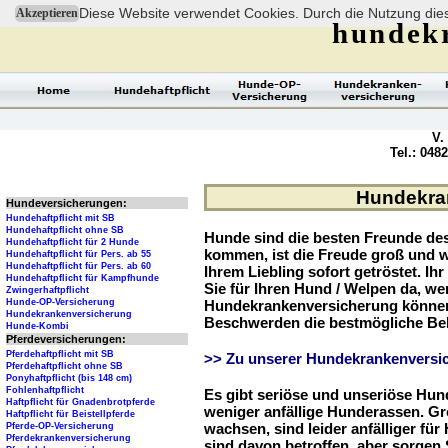
Diese Website verwendet Cookies. Durch die Nutzung dies
Akzeptieren
hundek
V.
Tel.: 048
Hundekran
Hundeversicherungen:
Hundehaftpflicht mit SB
Hundehaftpflicht ohne SB
Hunde sind die besten Freunde d
Hundehaftpflicht für 2 Hunde
kommen, ist die Freude groß und w
Hundehaftpflicht für Pers. ab 55
Hundehaftpflicht für Pers. ab 60
Ihrem Liebling sofort getröstet. Ih
Hundehaftpflicht für Kampfhunde
Sie für Ihren Hund / Welpen da, we
Zwingerhaftpflicht
Hunde-OP-Versicherung
Hundekrankenversicherung können 
Hundekrankenversicherung
Beschwerden die bestmögliche Be
Hunde-Kombi
Pferdeversicherungen:
Pferdehaftpflicht mit SB
>> Zu unserer Hundekrankenversic
Pferdehaftpflicht ohne SB
Ponyhaftpflicht (bis 148 cm)
Fohlenhaftpflicht
Es gibt seriöse und unseriöse Hun
Haftpflicht für Gnadenbrotpferde
weniger anfällige Hunderassen. G
Haftpflicht für Beistellpferde
wachsen, sind leider anfälliger fü
Pferde-OP-Versicherung
Pferdekrankenversicherung
sind davon betroffen, aber sorgen S