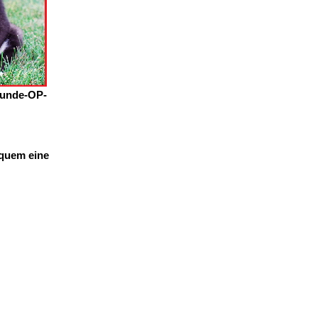
Hunde-OP-
equem eine