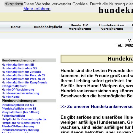
Diese Website verwendet Cookies. Durch die Nutzung dies
Akzeptieren
hundek
Mehr erfahren
V.
Tel.: 048
Hundekra
Hundeversicherungen:
Hundehaftpflicht mit SB
Hundehaftpflicht ohne SB
Hunde sind die besten Freunde d
Hundehaftpflicht für 2 Hunde
kommen, ist die Freude groß und w
Hundehaftpflicht für Pers. ab 55
Hundehaftpflicht für Pers. ab 60
Ihrem Liebling sofort getröstet. Ih
Hundehaftpflicht für Kampfhunde
Sie für Ihren Hund / Welpen da, we
Zwingerhaftpflicht
Hunde-OP-Versicherung
Hundekrankenversicherung können 
Hundekrankenversicherung
Beschwerden die bestmögliche Be
Hunde-Kombi
Pferdeversicherungen:
Pferdehaftpflicht mit SB
>> Zu unserer Hundekrankenversic
Pferdehaftpflicht ohne SB
Ponyhaftpflicht (bis 148 cm)
Fohlenhaftpflicht
Es gibt seriöse und unseriöse Hun
Haftpflicht für Gnadenbrotpferde
weniger anfällige Hunderassen. G
Haftpflicht für Beistellpferde
wachsen, sind leider anfälliger fü
Pferde-OP-Versicherung
Pferdekrankenversicherung
sind davon betroffen, aber sorgen S