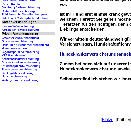
Pferdelebensversicherung
vor.
Pferde-Kombi
Pensionspferdeversicherung
Reiterunfallversicherung
Ist Ihr Hund erst einmal krank ge
Reitlehrerhaftpflicht/Reittherapeut
Schul- und Verleihpferdehaftpflicht
welchem Tierarzt Sie gehen möchte
Katzenversicherungen:
Tierärzten für den richtigen, denn
Katzen-OP-Versicherung
Lieblings entscheiden.
Katzenkrankenversicherung
Private Versicherungen:
Gewässerschadenhaftpflicht
Wir vermitteln deutschlandweit g
Glasbruchversicherung
Versicherungen, Hundehaftpflichtv
Haus- und Grundbesitzerhaftpflicht
Hausratversicherung
Jagdhaftpflichtversicherung
Hundekrankenversicherungsangeb
KFZ-Versicherung
Krankenzusatzversicherung
Private Krankenversicherung
Zudem befinden sich auf unserer I
Privathaftpflichtversicherung
Hundekrankenversicherung sowie w
Rechtsschutzversicherung
Sterbegeldversicherung
Unfallversicherung
Selbstverständlich stehen wir Ihn
Wohngebäudeversicherung
[
Klötze
] [Köthen]