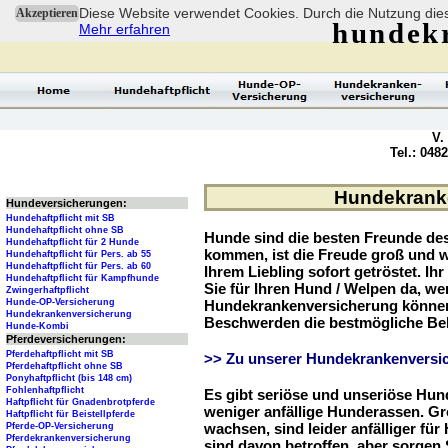
Diese Website verwendet Cookies. Durch die Nutzung dies
Akzeptieren
hundek
Mehr erfahren
V.
Tel.: 048
Hundekranke
Hundeversicherungen:
Hundehaftpflicht mit SB
Hundehaftpflicht ohne SB
Hunde sind die besten Freunde d
Hundehaftpflicht für 2 Hunde
kommen, ist die Freude groß und w
Hundehaftpflicht für Pers. ab 55
Hundehaftpflicht für Pers. ab 60
Ihrem Liebling sofort getröstet. Ih
Hundehaftpflicht für Kampfhunde
Sie für Ihren Hund / Welpen da, we
Zwingerhaftpflicht
Hunde-OP-Versicherung
Hundekrankenversicherung können 
Hundekrankenversicherung
Beschwerden die bestmögliche Be
Hunde-Kombi
Pferdeversicherungen:
Pferdehaftpflicht mit SB
>> Zu unserer Hundekrankenversic
Pferdehaftpflicht ohne SB
Ponyhaftpflicht (bis 148 cm)
Fohlenhaftpflicht
Es gibt seriöse und unseriöse Hun
Haftpflicht für Gnadenbrotpferde
weniger anfällige Hunderassen. G
Haftpflicht für Beistellpferde
wachsen, sind leider anfälliger fü
Pferde-OP-Versicherung
Pferdekrankenversicherung
sind davon betroffen, aber sorgen S