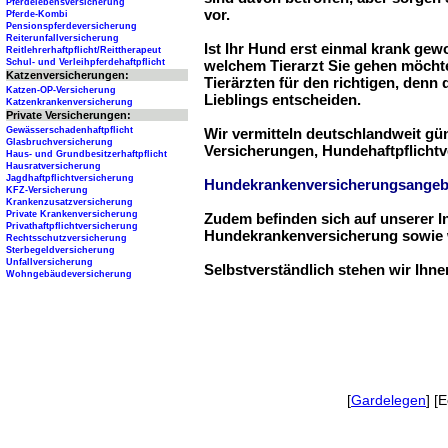
Pferdelebensversicherung
vor.
Pferde-Kombi
Pensionspferdeversicherung
Reiterunfallversicherung
Ist Ihr Hund erst einmal krank ge
Reitlehrerhaftpflicht/Reittherapeut
Schul- und Verleihpferdehaftpflicht
welchem Tierarzt Sie gehen möchte
Katzenversicherungen:
Tierärzten für den richtigen, denn
Katzen-OP-Versicherung
Lieblings entscheiden.
Katzenkrankenversicherung
Private Versicherungen:
Gewässerschadenhaftpflicht
Wir vermitteln deutschlandweit g
Glasbruchversicherung
Versicherungen, Hundehaftpflichtv
Haus- und Grundbesitzerhaftpflicht
Hausratversicherung
Jagdhaftpflichtversicherung
Hundekrankenversicherungsangeb
KFZ-Versicherung
Krankenzusatzversicherung
Private Krankenversicherung
Zudem befinden sich auf unserer I
Privathaftpflichtversicherung
Hundekrankenversicherung sowie w
Rechtsschutzversicherung
Sterbegeldversicherung
Unfallversicherung
Selbstverständlich stehen wir Ihn
Wohngebäudeversicherung
[
Gardelegen
] [