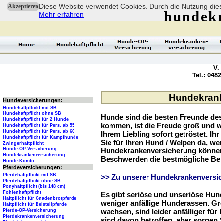
Diese Website verwendet Cookies. Durch die Nutzung dies
Akzeptieren
hundek
Mehr erfahren
V.
Tel.: 048
Hundekrank
Hundeversicherungen:
Hundehaftpflicht mit SB
Hundehaftpflicht ohne SB
Hunde sind die besten Freunde d
Hundehaftpflicht für 2 Hunde
kommen, ist die Freude groß und w
Hundehaftpflicht für Pers. ab 55
Hundehaftpflicht für Pers. ab 60
Ihrem Liebling sofort getröstet. Ih
Hundehaftpflicht für Kampfhunde
Sie für Ihren Hund / Welpen da, we
Zwingerhaftpflicht
Hunde-OP-Versicherung
Hundekrankenversicherung können 
Hundekrankenversicherung
Beschwerden die bestmögliche Be
Hunde-Kombi
Pferdeversicherungen:
Pferdehaftpflicht mit SB
>> Zu unserer Hundekrankenversic
Pferdehaftpflicht ohne SB
Ponyhaftpflicht (bis 148 cm)
Fohlenhaftpflicht
Es gibt seriöse und unseriöse Hun
Haftpflicht für Gnadenbrotpferde
weniger anfällige Hunderassen. G
Haftpflicht für Beistellpferde
wachsen, sind leider anfälliger fü
Pferde-OP-Versicherung
Pferdekrankenversicherung
sind davon betroffen, aber sorgen S