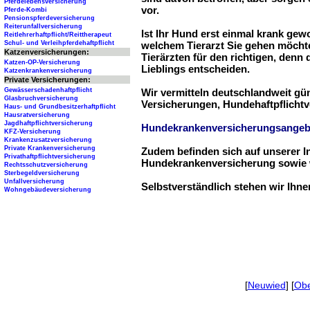
Pferdelebensversicherung
vor.
Pferde-Kombi
Pensionspferdeversicherung
Reiterunfallversicherung
Ist Ihr Hund erst einmal krank ge
Reitlehrerhaftpflicht/Reittherapeut
Schul- und Verleihpferdehaftpflicht
welchem Tierarzt Sie gehen möchte
Katzenversicherungen:
Tierärzten für den richtigen, denn
Katzen-OP-Versicherung
Lieblings entscheiden.
Katzenkrankenversicherung
Private Versicherungen:
Gewässerschadenhaftpflicht
Wir vermitteln deutschlandweit g
Glasbruchversicherung
Versicherungen, Hundehaftpflichtv
Haus- und Grundbesitzerhaftpflicht
Hausratversicherung
Jagdhaftpflichtversicherung
Hundekrankenversicherungsangeb
KFZ-Versicherung
Krankenzusatzversicherung
Private Krankenversicherung
Zudem befinden sich auf unserer I
Privathaftpflichtversicherung
Hundekrankenversicherung sowie w
Rechtsschutzversicherung
Sterbegeldversicherung
Unfallversicherung
Selbstverständlich stehen wir Ihn
Wohngebäudeversicherung
[
Neuwied
] [
Obe