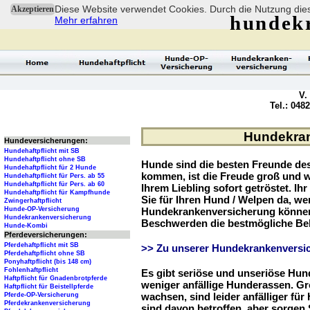
Diese Website verwendet Cookies. Durch die Nutzung dies
Akzeptieren
hundek
Mehr erfahren
V.
Tel.: 048
Hundekran
Hundeversicherungen:
Hundehaftpflicht mit SB
Hundehaftpflicht ohne SB
Hunde sind die besten Freunde d
Hundehaftpflicht für 2 Hunde
kommen, ist die Freude groß und w
Hundehaftpflicht für Pers. ab 55
Hundehaftpflicht für Pers. ab 60
Ihrem Liebling sofort getröstet. Ih
Hundehaftpflicht für Kampfhunde
Sie für Ihren Hund / Welpen da, we
Zwingerhaftpflicht
Hunde-OP-Versicherung
Hundekrankenversicherung können 
Hundekrankenversicherung
Beschwerden die bestmögliche Be
Hunde-Kombi
Pferdeversicherungen:
Pferdehaftpflicht mit SB
>> Zu unserer Hundekrankenversic
Pferdehaftpflicht ohne SB
Ponyhaftpflicht (bis 148 cm)
Fohlenhaftpflicht
Es gibt seriöse und unseriöse Hun
Haftpflicht für Gnadenbrotpferde
weniger anfällige Hunderassen. G
Haftpflicht für Beistellpferde
wachsen, sind leider anfälliger fü
Pferde-OP-Versicherung
Pferdekrankenversicherung
sind davon betroffen, aber sorgen S