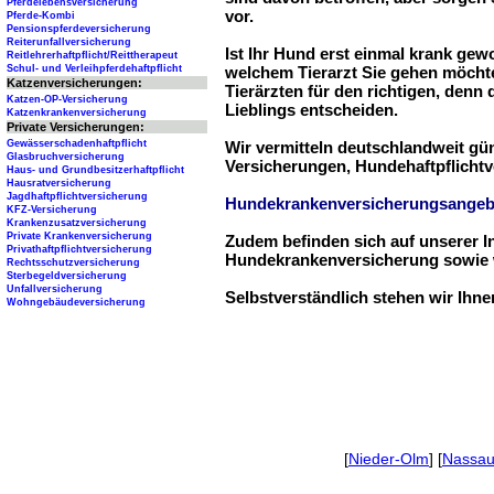
Pferdelebensversicherung
vor.
Pferde-Kombi
Pensionspferdeversicherung
Reiterunfallversicherung
Ist Ihr Hund erst einmal krank ge
Reitlehrerhaftpflicht/Reittherapeut
Schul- und Verleihpferdehaftpflicht
welchem Tierarzt Sie gehen möchte
Katzenversicherungen:
Tierärzten für den richtigen, denn
Katzen-OP-Versicherung
Lieblings entscheiden.
Katzenkrankenversicherung
Private Versicherungen:
Gewässerschadenhaftpflicht
Wir vermitteln deutschlandweit g
Glasbruchversicherung
Versicherungen, Hundehaftpflichtv
Haus- und Grundbesitzerhaftpflicht
Hausratversicherung
Jagdhaftpflichtversicherung
Hundekrankenversicherungsangeb
KFZ-Versicherung
Krankenzusatzversicherung
Private Krankenversicherung
Zudem befinden sich auf unserer I
Privathaftpflichtversicherung
Hundekrankenversicherung sowie w
Rechtsschutzversicherung
Sterbegeldversicherung
Unfallversicherung
Selbstverständlich stehen wir Ihn
Wohngebäudeversicherung
[
Nieder-Olm
] [
Nassa