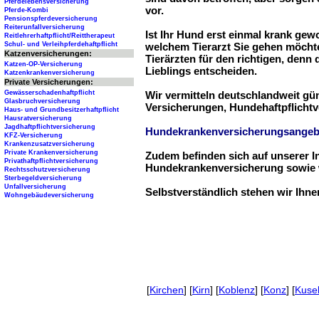
Pferdelebensversicherung
vor.
Pferde-Kombi
Pensionspferdeversicherung
Reiterunfallversicherung
Ist Ihr Hund erst einmal krank ge
Reitlehrerhaftpflicht/Reittherapeut
Schul- und Verleihpferdehaftpflicht
welchem Tierarzt Sie gehen möchte
Katzenversicherungen:
Tierärzten für den richtigen, denn
Katzen-OP-Versicherung
Lieblings entscheiden.
Katzenkrankenversicherung
Private Versicherungen:
Gewässerschadenhaftpflicht
Wir vermitteln deutschlandweit g
Glasbruchversicherung
Versicherungen, Hundehaftpflichtv
Haus- und Grundbesitzerhaftpflicht
Hausratversicherung
Jagdhaftpflichtversicherung
Hundekrankenversicherungsangeb
KFZ-Versicherung
Krankenzusatzversicherung
Private Krankenversicherung
Zudem befinden sich auf unserer I
Privathaftpflichtversicherung
Hundekrankenversicherung sowie w
Rechtsschutzversicherung
Sterbegeldversicherung
Unfallversicherung
Selbstverständlich stehen wir Ihn
Wohngebäudeversicherung
[
Kirchen
] [
Kirn
] [
Koblenz
] [
Konz
] [
Kuse