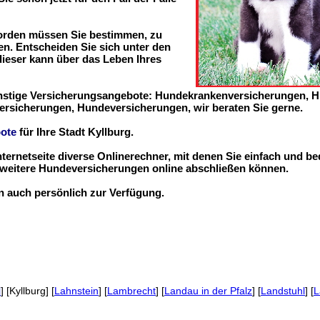
worden müssen Sie bestimmen, zu
n. Entscheiden Sie sich unter den
 dieser kann über das Leben Ihres
ünstige Versicherungsangebote: Hundekrankenversicherungen, 
ersicherungen, Hundeversicherungen, wir beraten Sie gerne.
ote
für Ihre Stadt Kyllburg.
nternetseite diverse Onlinerechner, mit denen Sie einfach und b
eitere Hundeversicherungen online abschließen können.
en auch persönlich zur Verfügung.
l
] [Kyllburg] [
Lahnstein
] [
Lambrecht
] [
Landau in der Pfalz
] [
Landstuhl
] [
L