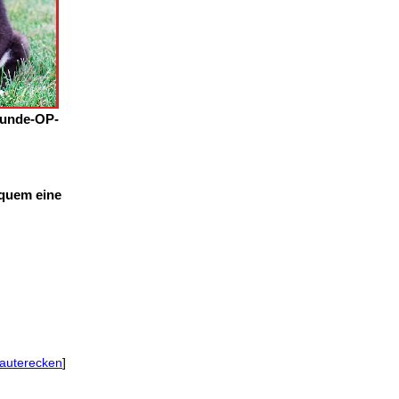
Hunde-OP-
equem eine
auterecken
]