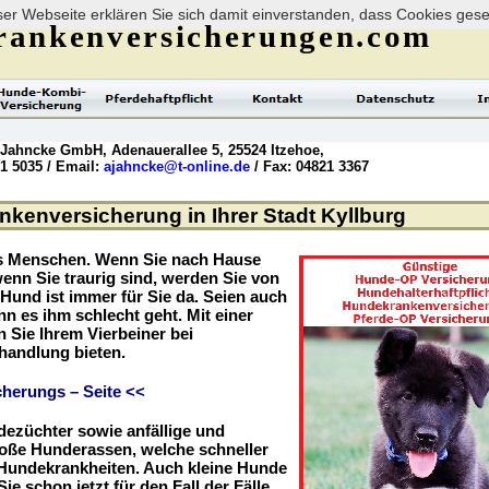
er Webseite erklären Sie sich damit einverstanden, dass Cookies ges
rankenversicherungen.com
 Jahncke GmbH, Adenauerallee 5, 25524 Itzehoe,
21 5035 / Email:
ajahncke@t-online.de
/ Fax: 04821 3367
kenversicherung in Ihrer Stadt Kyllburg
es Menschen. Wenn Sie nach Hause
enn Sie traurig sind, werden Sie von
r Hund ist immer für Sie da. Seien auch
nn es ihm schlecht geht. Mit einer
Sie Ihrem Vierbeiner bei
handlung bieten.
herungs – Seite <<
dezüchter sowie anfällige und
roße Hunderassen, welche schneller
r Hundekrankheiten. Auch kleine Hunde
ie schon jetzt für den Fall der Fälle