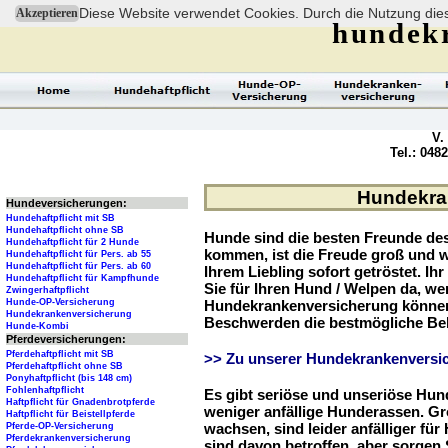
Diese Website verwendet Cookies. Durch die Nutzung dies
Akzeptieren
hundek
V.
Tel.: 048
Hundekran
Hundeversicherungen:
Hundehaftpflicht mit SB
Hundehaftpflicht ohne SB
Hunde sind die besten Freunde d
Hundehaftpflicht für 2 Hunde
kommen, ist die Freude groß und w
Hundehaftpflicht für Pers. ab 55
Hundehaftpflicht für Pers. ab 60
Ihrem Liebling sofort getröstet. Ih
Hundehaftpflicht für Kampfhunde
Sie für Ihren Hund / Welpen da, we
Zwingerhaftpflicht
Hunde-OP-Versicherung
Hundekrankenversicherung können 
Hundekrankenversicherung
Beschwerden die bestmögliche Be
Hunde-Kombi
Pferdeversicherungen:
Pferdehaftpflicht mit SB
>> Zu unserer Hundekrankenversic
Pferdehaftpflicht ohne SB
Ponyhaftpflicht (bis 148 cm)
Fohlenhaftpflicht
Es gibt seriöse und unseriöse Hun
Haftpflicht für Gnadenbrotpferde
weniger anfällige Hunderassen. G
Haftpflicht für Beistellpferde
wachsen, sind leider anfälliger fü
Pferde-OP-Versicherung
Pferdekrankenversicherung
sind davon betroffen, aber sorgen S