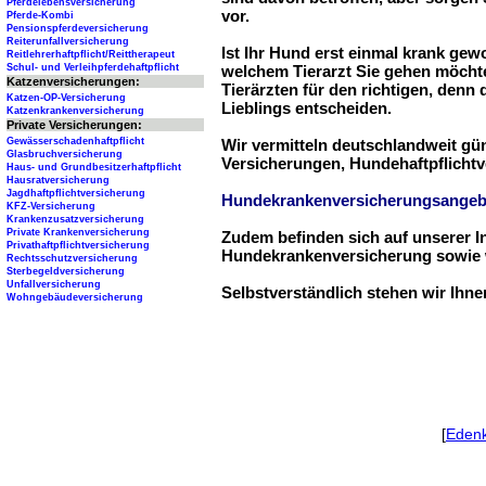
Pferdelebensversicherung
vor.
Pferde-Kombi
Pensionspferdeversicherung
Reiterunfallversicherung
Ist Ihr Hund erst einmal krank ge
Reitlehrerhaftpflicht/Reittherapeut
Schul- und Verleihpferdehaftpflicht
welchem Tierarzt Sie gehen möchte
Katzenversicherungen:
Tierärzten für den richtigen, denn
Katzen-OP-Versicherung
Lieblings entscheiden.
Katzenkrankenversicherung
Private Versicherungen:
Gewässerschadenhaftpflicht
Wir vermitteln deutschlandweit g
Glasbruchversicherung
Versicherungen, Hundehaftpflichtv
Haus- und Grundbesitzerhaftpflicht
Hausratversicherung
Jagdhaftpflichtversicherung
Hundekrankenversicherungsangeb
KFZ-Versicherung
Krankenzusatzversicherung
Private Krankenversicherung
Zudem befinden sich auf unserer I
Privathaftpflichtversicherung
Hundekrankenversicherung sowie w
Rechtsschutzversicherung
Sterbegeldversicherung
Unfallversicherung
Selbstverständlich stehen wir Ihn
Wohngebäudeversicherung
[
Eden