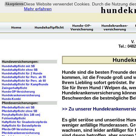
Diese Website verwendet Cookies. Durch die Nutzung dies
Akzeptieren
hundek
Mehr erfahren
V.
Tel.: 048
Hundekr
Hundeversicherungen:
Hundehaftpflicht mit SB
Hundehaftpflicht ohne SB
Hunde sind die besten Freunde d
Hundehaftpflicht für 2 Hunde
kommen, ist die Freude groß und w
Hundehaftpflicht für Pers. ab 55
Hundehaftpflicht für Pers. ab 60
Ihrem Liebling sofort getröstet. Ih
Hundehaftpflicht für Kampfhunde
Sie für Ihren Hund / Welpen da, we
Zwingerhaftpflicht
Hunde-OP-Versicherung
Hundekrankenversicherung können 
Hundekrankenversicherung
Beschwerden die bestmögliche Be
Hunde-Kombi
Pferdeversicherungen:
Pferdehaftpflicht mit SB
>> Zu unserer Hundekrankenversic
Pferdehaftpflicht ohne SB
Ponyhaftpflicht (bis 148 cm)
Fohlenhaftpflicht
Es gibt seriöse und unseriöse Hun
Haftpflicht für Gnadenbrotpferde
weniger anfällige Hunderassen. G
Haftpflicht für Beistellpferde
wachsen, sind leider anfälliger fü
Pferde-OP-Versicherung
Pferdekrankenversicherung
sind davon betroffen, aber sorgen S