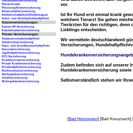
Pferdelebensversicherung
vor.
Pferde-Kombi
Pensionspferdeversicherung
Reiterunfallversicherung
Ist Ihr Hund erst einmal krank ge
Reitlehrerhaftpflicht/Reittherapeut
Schul- und Verleihpferdehaftpflicht
welchem Tierarzt Sie gehen möchte
Katzenversicherungen:
Tierärzten für den richtigen, denn
Katzen-OP-Versicherung
Lieblings entscheiden.
Katzenkrankenversicherung
Private Versicherungen:
Gewässerschadenhaftpflicht
Wir vermitteln deutschlandweit g
Glasbruchversicherung
Versicherungen, Hundehaftpflichtv
Haus- und Grundbesitzerhaftpflicht
Hausratversicherung
Jagdhaftpflichtversicherung
Hundekrankenversicherungsangeb
KFZ-Versicherung
Krankenzusatzversicherung
Private Krankenversicherung
Zudem befinden sich auf unserer I
Privathaftpflichtversicherung
Hundekrankenversicherung sowie w
Rechtsschutzversicherung
Sterbegeldversicherung
Unfallversicherung
Selbstverständlich stehen wir Ihn
Wohngebäudeversicherung
[
Bad Hönningen
] [Bad Kreuznach] 