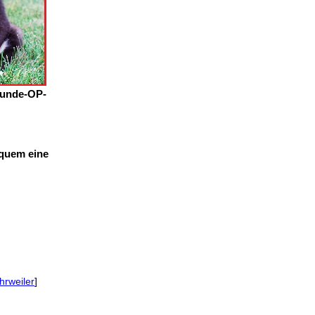
Hunde-OP-
equem eine
rweiler
]