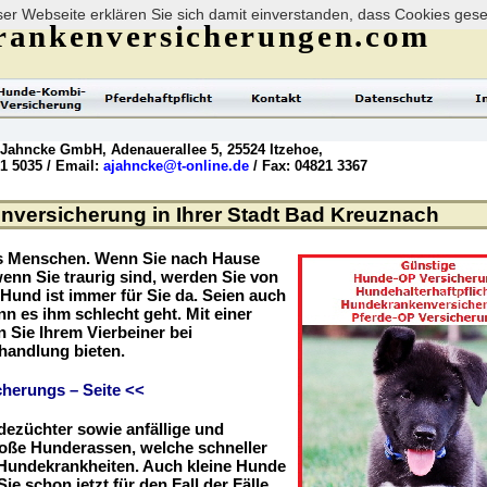
er Webseite erklären Sie sich damit einverstanden, dass Cookies ges
rankenversicherungen.com
 Jahncke GmbH, Adenauerallee 5, 25524 Itzehoe,
21 5035 / Email:
ajahncke@t-online.de
/ Fax: 04821 3367
versicherung in Ihrer Stadt Bad Kreuznach
es Menschen. Wenn Sie nach Hause
enn Sie traurig sind, werden Sie von
r Hund ist immer für Sie da. Seien auch
nn es ihm schlecht geht. Mit einer
Sie Ihrem Vierbeiner bei
handlung bieten.
herungs – Seite <<
dezüchter sowie anfällige und
roße Hunderassen, welche schneller
r Hundekrankheiten. Auch kleine Hunde
ie schon jetzt für den Fall der Fälle