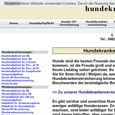
Diese Website verwendet Cookies. Durch die Nutzung dies
Akzeptieren
hundek
V.
Tel.: 048
Hundekranken
Hundeversicherungen:
Hundehaftpflicht mit SB
Hundehaftpflicht ohne SB
Hunde sind die besten Freunde d
Hundehaftpflicht für 2 Hunde
kommen, ist die Freude groß und w
Hundehaftpflicht für Pers. ab 55
Hundehaftpflicht für Pers. ab 60
Ihrem Liebling sofort getröstet. Ih
Hundehaftpflicht für Kampfhunde
Sie für Ihren Hund / Welpen da, we
Zwingerhaftpflicht
Hunde-OP-Versicherung
Hundekrankenversicherung können 
Hundekrankenversicherung
Beschwerden die bestmögliche Be
Hunde-Kombi
Pferdeversicherungen:
Pferdehaftpflicht mit SB
>> Zu unserer Hundekrankenversic
Pferdehaftpflicht ohne SB
Ponyhaftpflicht (bis 148 cm)
Fohlenhaftpflicht
Es gibt seriöse und unseriöse Hun
Haftpflicht für Gnadenbrotpferde
weniger anfällige Hunderassen. G
Haftpflicht für Beistellpferde
wachsen, sind leider anfälliger fü
Pferde-OP-Versicherung
Pferdekrankenversicherung
sind davon betroffen, aber sorgen S