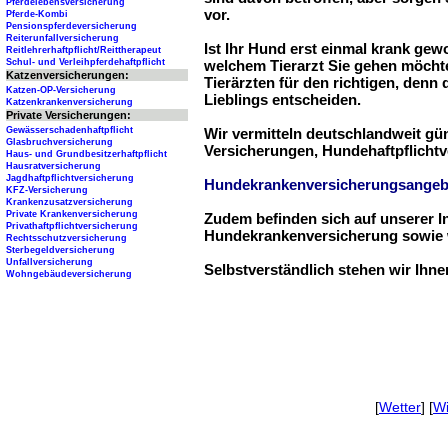
Pferdelebensversicherung
vor.
Pferde-Kombi
Pensionspferdeversicherung
Reiterunfallversicherung
Ist Ihr Hund erst einmal krank ge
Reitlehrerhaftpflicht/Reittherapeut
Schul- und Verleihpferdehaftpflicht
welchem Tierarzt Sie gehen möchte
Katzenversicherungen:
Tierärzten für den richtigen, denn
Katzen-OP-Versicherung
Lieblings entscheiden.
Katzenkrankenversicherung
Private Versicherungen:
Gewässerschadenhaftpflicht
Wir vermitteln deutschlandweit g
Glasbruchversicherung
Versicherungen, Hundehaftpflichtv
Haus- und Grundbesitzerhaftpflicht
Hausratversicherung
Jagdhaftpflichtversicherung
Hundekrankenversicherungsangeb
KFZ-Versicherung
Krankenzusatzversicherung
Private Krankenversicherung
Zudem befinden sich auf unserer I
Privathaftpflichtversicherung
Hundekrankenversicherung sowie w
Rechtsschutzversicherung
Sterbegeldversicherung
Unfallversicherung
Selbstverständlich stehen wir Ihn
Wohngebäudeversicherung
[
Wetter
] [
Wi