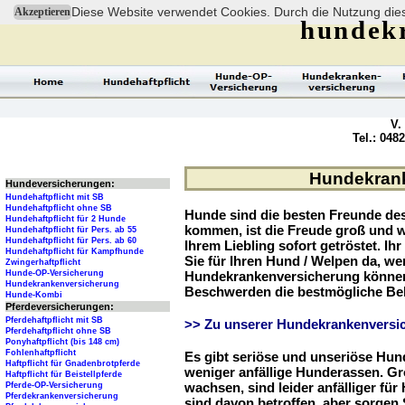
Diese Website verwendet Cookies. Durch die Nutzung dies
Akzeptieren
hundek
V.
Tel.: 048
Hundekranke
Hundeversicherungen:
Hundehaftpflicht mit SB
Hundehaftpflicht ohne SB
Hunde sind die besten Freunde d
Hundehaftpflicht für 2 Hunde
kommen, ist die Freude groß und w
Hundehaftpflicht für Pers. ab 55
Hundehaftpflicht für Pers. ab 60
Ihrem Liebling sofort getröstet. Ih
Hundehaftpflicht für Kampfhunde
Sie für Ihren Hund / Welpen da, we
Zwingerhaftpflicht
Hunde-OP-Versicherung
Hundekrankenversicherung können 
Hundekrankenversicherung
Beschwerden die bestmögliche Be
Hunde-Kombi
Pferdeversicherungen:
Pferdehaftpflicht mit SB
>> Zu unserer Hundekrankenversic
Pferdehaftpflicht ohne SB
Ponyhaftpflicht (bis 148 cm)
Fohlenhaftpflicht
Es gibt seriöse und unseriöse Hun
Haftpflicht für Gnadenbrotpferde
weniger anfällige Hunderassen. G
Haftpflicht für Beistellpferde
wachsen, sind leider anfälliger fü
Pferde-OP-Versicherung
Pferdekrankenversicherung
sind davon betroffen, aber sorgen S