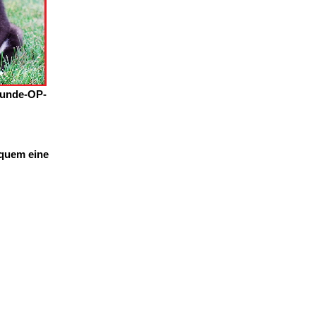
Hunde-OP-
equem eine