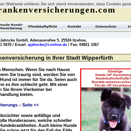
er Webseite erklären Sie sich damit einverstanden, dass Cookies ges
rankenversicherungen.com
 Jahncke GmbH, Adenauerallee 5, 25524 Itzehoe,
21 5035 / Email:
ajahncke@t-online.de
/ Fax: 04821 3367
nversicherung in Ihrer Stadt Wipperfürth
es Menschen. Wenn Sie nach Hause
enn Sie traurig sind, werden Sie von
r Hund ist immer für Sie da. Seien auch
nn es ihm schlecht geht. Mit einer
Sie Ihrem Vierbeiner bei
handlung bieten.
herungs – Seite <<
dezüchter sowie anfällige und
roße Hunderassen, welche schneller
r Hundekrankheiten. Auch kleine Hunde
ie schon jetzt für den Fall der Fälle