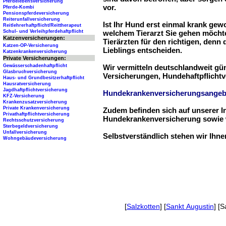
Pferdelebensversicherung
vor.
Pferde-Kombi
Pensionspferdeversicherung
Reiterunfallversicherung
Ist Ihr Hund erst einmal krank ge
Reitlehrerhaftpflicht/Reittherapeut
Schul- und Verleihpferdehaftpflicht
welchem Tierarzt Sie gehen möchte
Katzenversicherungen:
Tierärzten für den richtigen, denn
Katzen-OP-Versicherung
Lieblings entscheiden.
Katzenkrankenversicherung
Private Versicherungen:
Gewässerschadenhaftpflicht
Wir vermitteln deutschlandweit g
Glasbruchversicherung
Versicherungen, Hundehaftpflichtv
Haus- und Grundbesitzerhaftpflicht
Hausratversicherung
Jagdhaftpflichtversicherung
Hundekrankenversicherungsangeb
KFZ-Versicherung
Krankenzusatzversicherung
Private Krankenversicherung
Zudem befinden sich auf unserer I
Privathaftpflichtversicherung
Hundekrankenversicherung sowie w
Rechtsschutzversicherung
Sterbegeldversicherung
Unfallversicherung
Selbstverständlich stehen wir Ihn
Wohngebäudeversicherung
[
Salzkotten
] [
Sankt Augustin
] [