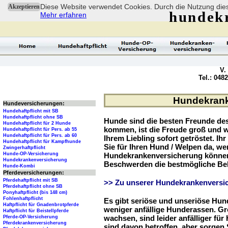
Diese Website verwendet Cookies. Durch die Nutzung dies
Akzeptieren
hundek
Mehr erfahren
V.
Tel.: 048
Hundekrank
Hundeversicherungen:
Hundehaftpflicht mit SB
Hundehaftpflicht ohne SB
Hunde sind die besten Freunde d
Hundehaftpflicht für 2 Hunde
kommen, ist die Freude groß und w
Hundehaftpflicht für Pers. ab 55
Hundehaftpflicht für Pers. ab 60
Ihrem Liebling sofort getröstet. Ih
Hundehaftpflicht für Kampfhunde
Sie für Ihren Hund / Welpen da, we
Zwingerhaftpflicht
Hunde-OP-Versicherung
Hundekrankenversicherung können 
Hundekrankenversicherung
Beschwerden die bestmögliche Be
Hunde-Kombi
Pferdeversicherungen:
Pferdehaftpflicht mit SB
>> Zu unserer Hundekrankenversic
Pferdehaftpflicht ohne SB
Ponyhaftpflicht (bis 148 cm)
Fohlenhaftpflicht
Es gibt seriöse und unseriöse Hun
Haftpflicht für Gnadenbrotpferde
weniger anfällige Hunderassen. G
Haftpflicht für Beistellpferde
wachsen, sind leider anfälliger fü
Pferde-OP-Versicherung
Pferdekrankenversicherung
sind davon betroffen, aber sorgen S