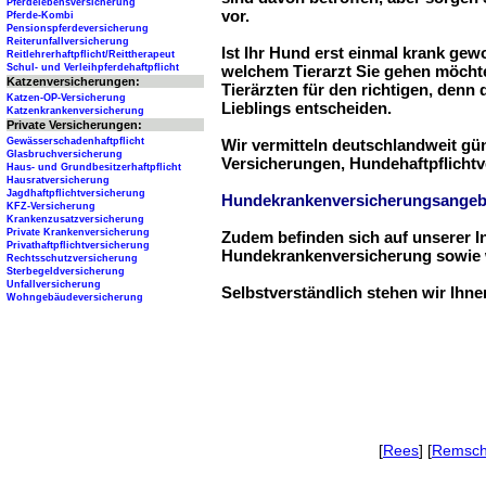
Pferdelebensversicherung
vor.
Pferde-Kombi
Pensionspferdeversicherung
Reiterunfallversicherung
Ist Ihr Hund erst einmal krank ge
Reitlehrerhaftpflicht/Reittherapeut
Schul- und Verleihpferdehaftpflicht
welchem Tierarzt Sie gehen möchte
Katzenversicherungen:
Tierärzten für den richtigen, denn
Katzen-OP-Versicherung
Lieblings entscheiden.
Katzenkrankenversicherung
Private Versicherungen:
Gewässerschadenhaftpflicht
Wir vermitteln deutschlandweit g
Glasbruchversicherung
Versicherungen, Hundehaftpflichtv
Haus- und Grundbesitzerhaftpflicht
Hausratversicherung
Jagdhaftpflichtversicherung
Hundekrankenversicherungsangeb
KFZ-Versicherung
Krankenzusatzversicherung
Private Krankenversicherung
Zudem befinden sich auf unserer I
Privathaftpflichtversicherung
Hundekrankenversicherung sowie w
Rechtsschutzversicherung
Sterbegeldversicherung
Unfallversicherung
Selbstverständlich stehen wir Ihn
Wohngebäudeversicherung
[
Rees
] [
Remsch