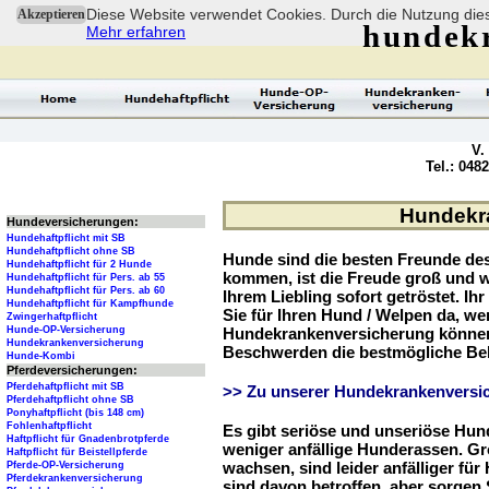
Diese Website verwendet Cookies. Durch die Nutzung dies
Akzeptieren
hundek
Mehr erfahren
V.
Tel.: 048
Hundekra
Hundeversicherungen:
Hundehaftpflicht mit SB
Hundehaftpflicht ohne SB
Hunde sind die besten Freunde d
Hundehaftpflicht für 2 Hunde
kommen, ist die Freude groß und w
Hundehaftpflicht für Pers. ab 55
Hundehaftpflicht für Pers. ab 60
Ihrem Liebling sofort getröstet. Ih
Hundehaftpflicht für Kampfhunde
Sie für Ihren Hund / Welpen da, we
Zwingerhaftpflicht
Hunde-OP-Versicherung
Hundekrankenversicherung können 
Hundekrankenversicherung
Beschwerden die bestmögliche Be
Hunde-Kombi
Pferdeversicherungen:
Pferdehaftpflicht mit SB
>> Zu unserer Hundekrankenversic
Pferdehaftpflicht ohne SB
Ponyhaftpflicht (bis 148 cm)
Fohlenhaftpflicht
Es gibt seriöse und unseriöse Hun
Haftpflicht für Gnadenbrotpferde
weniger anfällige Hunderassen. G
Haftpflicht für Beistellpferde
wachsen, sind leider anfälliger fü
Pferde-OP-Versicherung
Pferdekrankenversicherung
sind davon betroffen, aber sorgen S