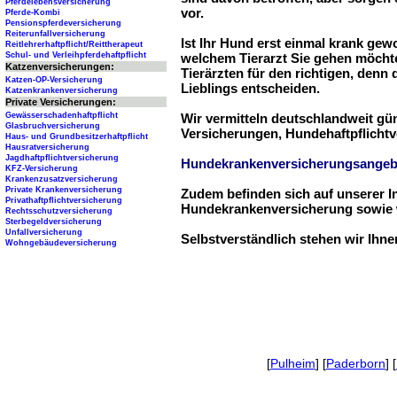
Pferdelebensversicherung
vor.
Pferde-Kombi
Pensionspferdeversicherung
Reiterunfallversicherung
Ist Ihr Hund erst einmal krank ge
Reitlehrerhaftpflicht/Reittherapeut
Schul- und Verleihpferdehaftpflicht
welchem Tierarzt Sie gehen möchte
Katzenversicherungen:
Tierärzten für den richtigen, denn
Katzen-OP-Versicherung
Lieblings entscheiden.
Katzenkrankenversicherung
Private Versicherungen:
Gewässerschadenhaftpflicht
Wir vermitteln deutschlandweit g
Glasbruchversicherung
Versicherungen, Hundehaftpflichtv
Haus- und Grundbesitzerhaftpflicht
Hausratversicherung
Jagdhaftpflichtversicherung
Hundekrankenversicherungsangeb
KFZ-Versicherung
Krankenzusatzversicherung
Private Krankenversicherung
Zudem befinden sich auf unserer I
Privathaftpflichtversicherung
Hundekrankenversicherung sowie w
Rechtsschutzversicherung
Sterbegeldversicherung
Unfallversicherung
Selbstverständlich stehen wir Ihn
Wohngebäudeversicherung
[
Pulheim
] [
Paderborn
] [