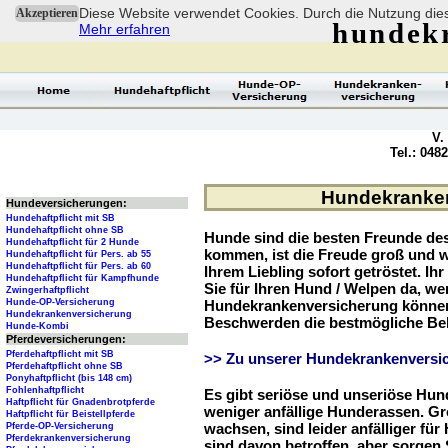
Diese Website verwendet Cookies. Durch die Nutzung dies
Akzeptieren
hundek
Mehr erfahren
V.
Tel.: 048
Hundekrankenv
Hundeversicherungen:
Hundehaftpflicht mit SB
Hundehaftpflicht ohne SB
Hunde sind die besten Freunde d
Hundehaftpflicht für 2 Hunde
kommen, ist die Freude groß und w
Hundehaftpflicht für Pers. ab 55
Hundehaftpflicht für Pers. ab 60
Ihrem Liebling sofort getröstet. Ih
Hundehaftpflicht für Kampfhunde
Sie für Ihren Hund / Welpen da, we
Zwingerhaftpflicht
Hunde-OP-Versicherung
Hundekrankenversicherung können 
Hundekrankenversicherung
Beschwerden die bestmögliche Be
Hunde-Kombi
Pferdeversicherungen:
Pferdehaftpflicht mit SB
>> Zu unserer Hundekrankenversic
Pferdehaftpflicht ohne SB
Ponyhaftpflicht (bis 148 cm)
Fohlenhaftpflicht
Es gibt seriöse und unseriöse Hun
Haftpflicht für Gnadenbrotpferde
weniger anfällige Hunderassen. G
Haftpflicht für Beistellpferde
wachsen, sind leider anfälliger fü
Pferde-OP-Versicherung
Pferdekrankenversicherung
sind davon betroffen, aber sorgen S