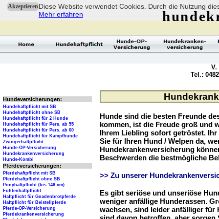
Diese Website verwendet Cookies. Durch die Nutzung dies
Akzeptieren
hundek
Mehr erfahren
V.
Tel.: 048
Hundekranke
Hundeversicherungen:
Hundehaftpflicht mit SB
Hundehaftpflicht ohne SB
Hunde sind die besten Freunde d
Hundehaftpflicht für 2 Hunde
kommen, ist die Freude groß und w
Hundehaftpflicht für Pers. ab 55
Hundehaftpflicht für Pers. ab 60
Ihrem Liebling sofort getröstet. Ih
Hundehaftpflicht für Kampfhunde
Sie für Ihren Hund / Welpen da, we
Zwingerhaftpflicht
Hunde-OP-Versicherung
Hundekrankenversicherung können 
Hundekrankenversicherung
Beschwerden die bestmögliche Be
Hunde-Kombi
Pferdeversicherungen:
Pferdehaftpflicht mit SB
>> Zu unserer Hundekrankenversic
Pferdehaftpflicht ohne SB
Ponyhaftpflicht (bis 148 cm)
Fohlenhaftpflicht
Es gibt seriöse und unseriöse Hun
Haftpflicht für Gnadenbrotpferde
weniger anfällige Hunderassen. G
Haftpflicht für Beistellpferde
wachsen, sind leider anfälliger fü
Pferde-OP-Versicherung
Pferdekrankenversicherung
sind davon betroffen, aber sorgen S