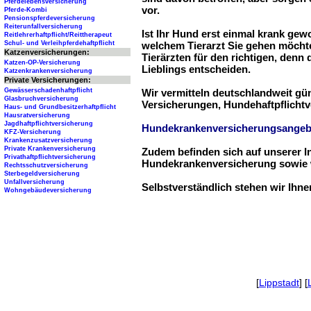
Pferdelebensversicherung
vor.
Pferde-Kombi
Pensionspferdeversicherung
Reiterunfallversicherung
Ist Ihr Hund erst einmal krank ge
Reitlehrerhaftpflicht/Reittherapeut
Schul- und Verleihpferdehaftpflicht
welchem Tierarzt Sie gehen möchte
Katzenversicherungen:
Tierärzten für den richtigen, denn
Katzen-OP-Versicherung
Lieblings entscheiden.
Katzenkrankenversicherung
Private Versicherungen:
Gewässerschadenhaftpflicht
Wir vermitteln deutschlandweit g
Glasbruchversicherung
Versicherungen, Hundehaftpflichtv
Haus- und Grundbesitzerhaftpflicht
Hausratversicherung
Jagdhaftpflichtversicherung
Hundekrankenversicherungsangeb
KFZ-Versicherung
Krankenzusatzversicherung
Private Krankenversicherung
Zudem befinden sich auf unserer I
Privathaftpflichtversicherung
Hundekrankenversicherung sowie w
Rechtsschutzversicherung
Sterbegeldversicherung
Unfallversicherung
Selbstverständlich stehen wir Ihn
Wohngebäudeversicherung
[
Lippstadt
] [