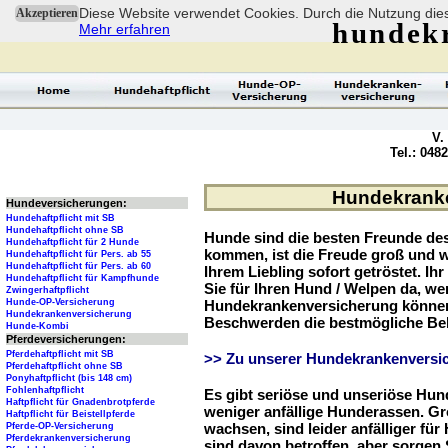
Diese Website verwendet Cookies. Durch die Nutzung dies
Akzeptieren
hundek
Mehr erfahren
V.
Tel.: 048
Hundekranken
Hundeversicherungen:
Hundehaftpflicht mit SB
Hundehaftpflicht ohne SB
Hunde sind die besten Freunde d
Hundehaftpflicht für 2 Hunde
kommen, ist die Freude groß und w
Hundehaftpflicht für Pers. ab 55
Hundehaftpflicht für Pers. ab 60
Ihrem Liebling sofort getröstet. Ih
Hundehaftpflicht für Kampfhunde
Sie für Ihren Hund / Welpen da, we
Zwingerhaftpflicht
Hunde-OP-Versicherung
Hundekrankenversicherung können 
Hundekrankenversicherung
Beschwerden die bestmögliche Be
Hunde-Kombi
Pferdeversicherungen:
Pferdehaftpflicht mit SB
>> Zu unserer Hundekrankenversic
Pferdehaftpflicht ohne SB
Ponyhaftpflicht (bis 148 cm)
Fohlenhaftpflicht
Es gibt seriöse und unseriöse Hun
Haftpflicht für Gnadenbrotpferde
weniger anfällige Hunderassen. G
Haftpflicht für Beistellpferde
wachsen, sind leider anfälliger fü
Pferde-OP-Versicherung
Pferdekrankenversicherung
sind davon betroffen, aber sorgen S