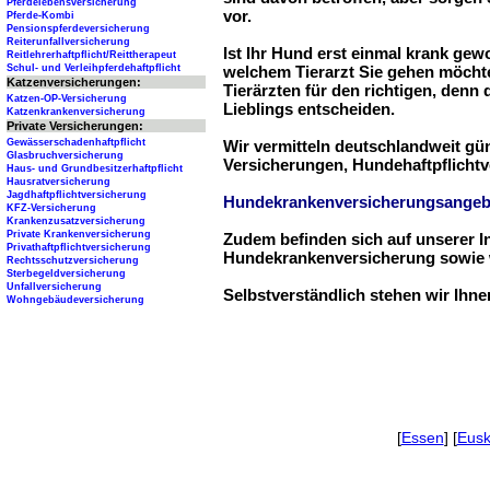
Pferdelebensversicherung
vor.
Pferde-Kombi
Pensionspferdeversicherung
Reiterunfallversicherung
Ist Ihr Hund erst einmal krank ge
Reitlehrerhaftpflicht/Reittherapeut
Schul- und Verleihpferdehaftpflicht
welchem Tierarzt Sie gehen möchte
Katzenversicherungen:
Tierärzten für den richtigen, denn
Katzen-OP-Versicherung
Lieblings entscheiden.
Katzenkrankenversicherung
Private Versicherungen:
Gewässerschadenhaftpflicht
Wir vermitteln deutschlandweit g
Glasbruchversicherung
Versicherungen, Hundehaftpflichtv
Haus- und Grundbesitzerhaftpflicht
Hausratversicherung
Jagdhaftpflichtversicherung
Hundekrankenversicherungsangeb
KFZ-Versicherung
Krankenzusatzversicherung
Private Krankenversicherung
Zudem befinden sich auf unserer I
Privathaftpflichtversicherung
Hundekrankenversicherung sowie w
Rechtsschutzversicherung
Sterbegeldversicherung
Unfallversicherung
Selbstverständlich stehen wir Ihn
Wohngebäudeversicherung
[
Essen
] [
Eusk