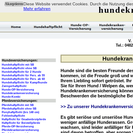
Diese Website verwendet Cookies. Durch die Nutzung dies
Akzeptieren
hundek
Mehr erfahren
V.
Tel.: 048
Hundekrank
Hundeversicherungen:
Hundehaftpflicht mit SB
Hundehaftpflicht ohne SB
Hunde sind die besten Freunde d
Hundehaftpflicht für 2 Hunde
kommen, ist die Freude groß und w
Hundehaftpflicht für Pers. ab 55
Hundehaftpflicht für Pers. ab 60
Ihrem Liebling sofort getröstet. Ih
Hundehaftpflicht für Kampfhunde
Sie für Ihren Hund / Welpen da, we
Zwingerhaftpflicht
Hunde-OP-Versicherung
Hundekrankenversicherung können 
Hundekrankenversicherung
Beschwerden die bestmögliche Be
Hunde-Kombi
Pferdeversicherungen:
Pferdehaftpflicht mit SB
>> Zu unserer Hundekrankenversic
Pferdehaftpflicht ohne SB
Ponyhaftpflicht (bis 148 cm)
Fohlenhaftpflicht
Es gibt seriöse und unseriöse Hun
Haftpflicht für Gnadenbrotpferde
weniger anfällige Hunderassen. G
Haftpflicht für Beistellpferde
wachsen, sind leider anfälliger fü
Pferde-OP-Versicherung
Pferdekrankenversicherung
sind davon betroffen, aber sorgen S