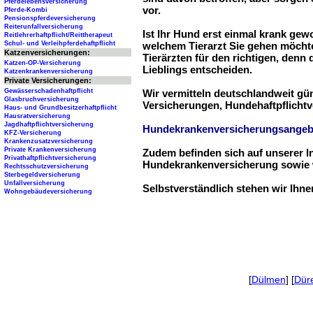
Pferdelebensversicherung
vor.
Pferde-Kombi
Pensionspferdeversicherung
Reiterunfallversicherung
Ist Ihr Hund erst einmal krank ge
Reitlehrerhaftpflicht/Reittherapeut
Schul- und Verleihpferdehaftpflicht
welchem Tierarzt Sie gehen möchte
Katzenversicherungen:
Tierärzten für den richtigen, denn
Katzen-OP-Versicherung
Lieblings entscheiden.
Katzenkrankenversicherung
Private Versicherungen:
Gewässerschadenhaftpflicht
Wir vermitteln deutschlandweit g
Glasbruchversicherung
Versicherungen, Hundehaftpflichtv
Haus- und Grundbesitzerhaftpflicht
Hausratversicherung
Jagdhaftpflichtversicherung
Hundekrankenversicherungsangeb
KFZ-Versicherung
Krankenzusatzversicherung
Private Krankenversicherung
Zudem befinden sich auf unserer I
Privathaftpflichtversicherung
Hundekrankenversicherung sowie w
Rechtsschutzversicherung
Sterbegeldversicherung
Unfallversicherung
Selbstverständlich stehen wir Ihn
Wohngebäudeversicherung
[
Dülmen
] [
Dür