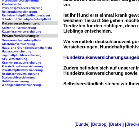
Pferdelebensversicherung
vor.
Pferde-Kombi
Pensionspferdeversicherung
Reiterunfallversicherung
Ist Ihr Hund erst einmal krank ge
Reitlehrerhaftpflicht/Reittherapeut
Schul- und Verleihpferdehaftpflicht
welchem Tierarzt Sie gehen möchte
Katzenversicherungen:
Tierärzten für den richtigen, denn
Katzen-OP-Versicherung
Lieblings entscheiden.
Katzenkrankenversicherung
Private Versicherungen:
Gewässerschadenhaftpflicht
Wir vermitteln deutschlandweit g
Glasbruchversicherung
Versicherungen, Hundehaftpflichtv
Haus- und Grundbesitzerhaftpflicht
Hausratversicherung
Jagdhaftpflichtversicherung
Hundekrankenversicherungsangeb
KFZ-Versicherung
Krankenzusatzversicherung
Private Krankenversicherung
Zudem befinden sich auf unserer I
Privathaftpflichtversicherung
Hundekrankenversicherung sowie w
Rechtsschutzversicherung
Sterbegeldversicherung
Unfallversicherung
Selbstverständlich stehen wir Ihn
Wohngebäudeversicherung
[
Bünde
] [
Bottrop
] [
Brakel
] [
Brecke