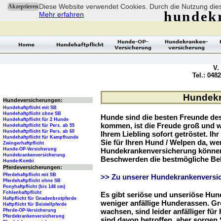
Diese Website verwendet Cookies. Durch die Nutzung dies
Akzeptieren
hundek
Mehr erfahren
V.
Tel.: 048
Hundekra
Hundeversicherungen:
Hundehaftpflicht mit SB
Hundehaftpflicht ohne SB
Hunde sind die besten Freunde d
Hundehaftpflicht für 2 Hunde
kommen, ist die Freude groß und w
Hundehaftpflicht für Pers. ab 55
Hundehaftpflicht für Pers. ab 60
Ihrem Liebling sofort getröstet. Ih
Hundehaftpflicht für Kampfhunde
Sie für Ihren Hund / Welpen da, we
Zwingerhaftpflicht
Hunde-OP-Versicherung
Hundekrankenversicherung können 
Hundekrankenversicherung
Beschwerden die bestmögliche Be
Hunde-Kombi
Pferdeversicherungen:
Pferdehaftpflicht mit SB
>> Zu unserer Hundekrankenversic
Pferdehaftpflicht ohne SB
Ponyhaftpflicht (bis 148 cm)
Fohlenhaftpflicht
Es gibt seriöse und unseriöse Hun
Haftpflicht für Gnadenbrotpferde
weniger anfällige Hunderassen. G
Haftpflicht für Beistellpferde
wachsen, sind leider anfälliger fü
Pferde-OP-Versicherung
Pferdekrankenversicherung
sind davon betroffen, aber sorgen S