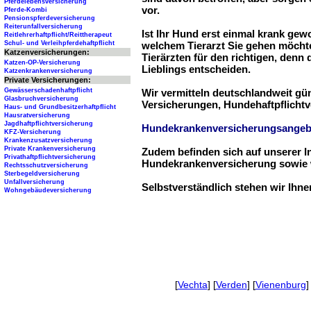
Pferdelebensversicherung
vor.
Pferde-Kombi
Pensionspferdeversicherung
Reiterunfallversicherung
Ist Ihr Hund erst einmal krank ge
Reitlehrerhaftpflicht/Reittherapeut
Schul- und Verleihpferdehaftpflicht
welchem Tierarzt Sie gehen möchte
Katzenversicherungen:
Tierärzten für den richtigen, denn
Katzen-OP-Versicherung
Lieblings entscheiden.
Katzenkrankenversicherung
Private Versicherungen:
Gewässerschadenhaftpflicht
Wir vermitteln deutschlandweit g
Glasbruchversicherung
Versicherungen, Hundehaftpflichtv
Haus- und Grundbesitzerhaftpflicht
Hausratversicherung
Jagdhaftpflichtversicherung
Hundekrankenversicherungsangeb
KFZ-Versicherung
Krankenzusatzversicherung
Private Krankenversicherung
Zudem befinden sich auf unserer I
Privathaftpflichtversicherung
Hundekrankenversicherung sowie w
Rechtsschutzversicherung
Sterbegeldversicherung
Unfallversicherung
Selbstverständlich stehen wir Ihn
Wohngebäudeversicherung
[
Vechta
] [
Verden
] [
Vienenburg
]