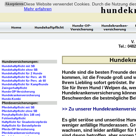
Diese Website verwendet Cookies. Durch die Nutzung dies
Akzeptieren
hundek
Mehr erfahren
V.
Tel.: 048
Hundekra
Hundeversicherungen:
Hundehaftpflicht mit SB
Hundehaftpflicht ohne SB
Hunde sind die besten Freunde d
Hundehaftpflicht für 2 Hunde
kommen, ist die Freude groß und w
Hundehaftpflicht für Pers. ab 55
Hundehaftpflicht für Pers. ab 60
Ihrem Liebling sofort getröstet. Ih
Hundehaftpflicht für Kampfhunde
Sie für Ihren Hund / Welpen da, we
Zwingerhaftpflicht
Hunde-OP-Versicherung
Hundekrankenversicherung können 
Hundekrankenversicherung
Beschwerden die bestmögliche Be
Hunde-Kombi
Pferdeversicherungen:
Pferdehaftpflicht mit SB
>> Zu unserer Hundekrankenversic
Pferdehaftpflicht ohne SB
Ponyhaftpflicht (bis 148 cm)
Fohlenhaftpflicht
Es gibt seriöse und unseriöse Hun
Haftpflicht für Gnadenbrotpferde
weniger anfällige Hunderassen. G
Haftpflicht für Beistellpferde
wachsen, sind leider anfälliger fü
Pferde-OP-Versicherung
Pferdekrankenversicherung
sind davon betroffen, aber sorgen S