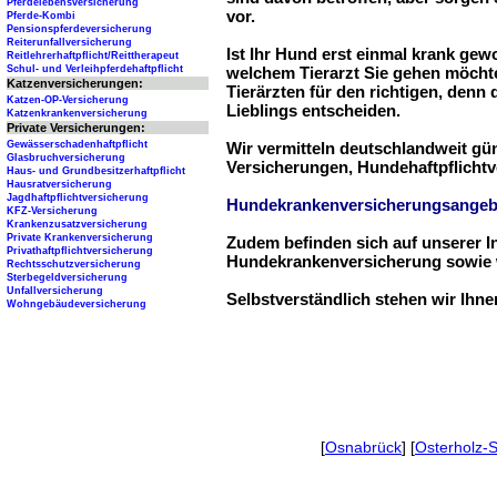
Pferdelebensversicherung
vor.
Pferde-Kombi
Pensionspferdeversicherung
Reiterunfallversicherung
Ist Ihr Hund erst einmal krank ge
Reitlehrerhaftpflicht/Reittherapeut
Schul- und Verleihpferdehaftpflicht
welchem Tierarzt Sie gehen möchte
Katzenversicherungen:
Tierärzten für den richtigen, denn
Katzen-OP-Versicherung
Lieblings entscheiden.
Katzenkrankenversicherung
Private Versicherungen:
Gewässerschadenhaftpflicht
Wir vermitteln deutschlandweit g
Glasbruchversicherung
Versicherungen, Hundehaftpflichtv
Haus- und Grundbesitzerhaftpflicht
Hausratversicherung
Jagdhaftpflichtversicherung
Hundekrankenversicherungsangeb
KFZ-Versicherung
Krankenzusatzversicherung
Private Krankenversicherung
Zudem befinden sich auf unserer I
Privathaftpflichtversicherung
Hundekrankenversicherung sowie w
Rechtsschutzversicherung
Sterbegeldversicherung
Unfallversicherung
Selbstverständlich stehen wir Ihn
Wohngebäudeversicherung
[
Osnabrück
] [
Osterholz-