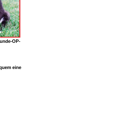
Hunde-OP-
equem eine