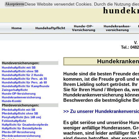
Diese Website verwendet Cookies. Durch die Nutzung dies
Akzeptieren
hundek
V.
Tel.: 048
Hundekrankenv
Hundeversicherungen:
Hundehaftpflicht mit SB
Hundehaftpflicht ohne SB
Hunde sind die besten Freunde d
Hundehaftpflicht für 2 Hunde
kommen, ist die Freude groß und w
Hundehaftpflicht für Pers. ab 55
Hundehaftpflicht für Pers. ab 60
Ihrem Liebling sofort getröstet. Ih
Hundehaftpflicht für Kampfhunde
Sie für Ihren Hund / Welpen da, we
Zwingerhaftpflicht
Hunde-OP-Versicherung
Hundekrankenversicherung können 
Hundekrankenversicherung
Beschwerden die bestmögliche Be
Hunde-Kombi
Pferdeversicherungen:
Pferdehaftpflicht mit SB
>> Zu unserer Hundekrankenversic
Pferdehaftpflicht ohne SB
Ponyhaftpflicht (bis 148 cm)
Fohlenhaftpflicht
Es gibt seriöse und unseriöse Hun
Haftpflicht für Gnadenbrotpferde
weniger anfällige Hunderassen. G
Haftpflicht für Beistellpferde
wachsen, sind leider anfälliger fü
Pferde-OP-Versicherung
Pferdekrankenversicherung
sind davon betroffen, aber sorgen S