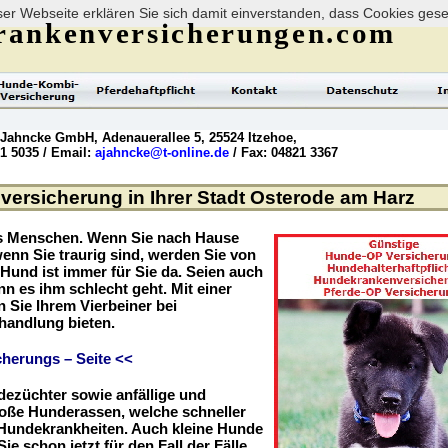
er Webseite erklären Sie sich damit einverstanden, dass Cookies ges
rankenversicherungen.com
 Jahncke GmbH, Adenauerallee 5, 25524 Itzehoe,
21 5035 / Email:
ajahncke@t-online.de
/ Fax: 04821 3367
ersicherung in Ihrer Stadt Osterode am Harz
es Menschen. Wenn Sie nach Hause
enn Sie traurig sind, werden Sie von
r Hund ist immer für Sie da. Seien auch
nn es ihm schlecht geht. Mit einer
Sie Ihrem Vierbeiner bei
handlung bieten.
herungs – Seite <<
dezüchter sowie anfällige und
roße Hunderassen, welche schneller
r Hundekrankheiten. Auch kleine Hunde
ie schon jetzt für den Fall der Fälle