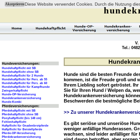
Diese Website verwendet Cookies. Durch die Nutzung dies
Akzeptieren
hundek
V.
Tel.: 048
Hundekrank
Hundeversicherungen:
Hundehaftpflicht mit SB
Hundehaftpflicht ohne SB
Hunde sind die besten Freunde d
Hundehaftpflicht für 2 Hunde
kommen, ist die Freude groß und w
Hundehaftpflicht für Pers. ab 55
Hundehaftpflicht für Pers. ab 60
Ihrem Liebling sofort getröstet. Ih
Hundehaftpflicht für Kampfhunde
Sie für Ihren Hund / Welpen da, we
Zwingerhaftpflicht
Hunde-OP-Versicherung
Hundekrankenversicherung können 
Hundekrankenversicherung
Beschwerden die bestmögliche Be
Hunde-Kombi
Pferdeversicherungen:
Pferdehaftpflicht mit SB
>> Zu unserer Hundekrankenversic
Pferdehaftpflicht ohne SB
Ponyhaftpflicht (bis 148 cm)
Fohlenhaftpflicht
Es gibt seriöse und unseriöse Hun
Haftpflicht für Gnadenbrotpferde
weniger anfällige Hunderassen. G
Haftpflicht für Beistellpferde
wachsen, sind leider anfälliger fü
Pferde-OP-Versicherung
Pferdekrankenversicherung
sind davon betroffen, aber sorgen S