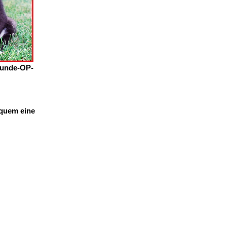
Hunde-OP-
equem eine