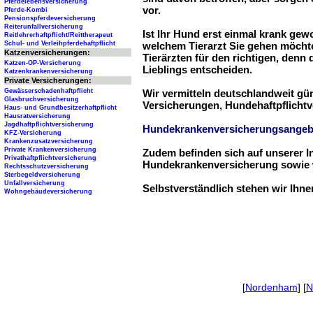
Pferdelebensversicherung
vor.
Pferde-Kombi
Pensionspferdeversicherung
Reiterunfallversicherung
Ist Ihr Hund erst einmal krank ge
Reitlehrerhaftpflicht/Reittherapeut
Schul- und Verleihpferdehaftpflicht
welchem Tierarzt Sie gehen möchte
Katzenversicherungen:
Tierärzten für den richtigen, denn
Katzen-OP-Versicherung
Lieblings entscheiden.
Katzenkrankenversicherung
Private Versicherungen:
Gewässerschadenhaftpflicht
Wir vermitteln deutschlandweit g
Glasbruchversicherung
Versicherungen, Hundehaftpflichtv
Haus- und Grundbesitzerhaftpflicht
Hausratversicherung
Jagdhaftpflichtversicherung
Hundekrankenversicherungsangeb
KFZ-Versicherung
Krankenzusatzversicherung
Private Krankenversicherung
Zudem befinden sich auf unserer I
Privathaftpflichtversicherung
Hundekrankenversicherung sowie w
Rechtsschutzversicherung
Sterbegeldversicherung
Unfallversicherung
Selbstverständlich stehen wir Ihn
Wohngebäudeversicherung
[
Nordenham
] [
N