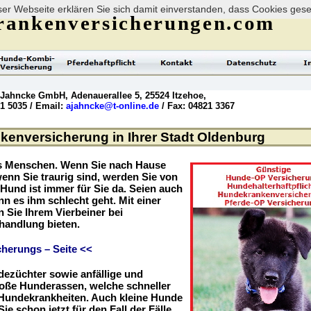
er Webseite erklären Sie sich damit einverstanden, dass Cookies ges
rankenversicherungen.com
 Jahncke GmbH, Adenauerallee 5, 25524 Itzehoe,
21 5035 / Email:
ajahncke@t-online.de
/ Fax: 04821 3367
enversicherung in Ihrer Stadt Oldenburg
es Menschen. Wenn Sie nach Hause
enn Sie traurig sind, werden Sie von
r Hund ist immer für Sie da. Seien auch
nn es ihm schlecht geht. Mit einer
Sie Ihrem Vierbeiner bei
handlung bieten.
herungs – Seite <<
dezüchter sowie anfällige und
roße Hunderassen, welche schneller
r Hundekrankheiten. Auch kleine Hunde
ie schon jetzt für den Fall der Fälle