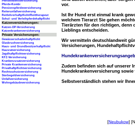
Pferdelebensversicherung
vor.
Pferde-Kombi
Pensionspferdeversicherung
Reiterunfallversicherung
Ist Ihr Hund erst einmal krank ge
Reitlehrerhaftpflicht/Reittherapeut
Schul- und Verleihpferdehaftpflicht
welchem Tierarzt Sie gehen möchte
Katzenversicherungen:
Tierärzten für den richtigen, denn
Katzen-OP-Versicherung
Lieblings entscheiden.
Katzenkrankenversicherung
Private Versicherungen:
Gewässerschadenhaftpflicht
Wir vermitteln deutschlandweit g
Glasbruchversicherung
Versicherungen, Hundehaftpflichtv
Haus- und Grundbesitzerhaftpflicht
Hausratversicherung
Jagdhaftpflichtversicherung
Hundekrankenversicherungsangeb
KFZ-Versicherung
Krankenzusatzversicherung
Private Krankenversicherung
Zudem befinden sich auf unserer I
Privathaftpflichtversicherung
Hundekrankenversicherung sowie w
Rechtsschutzversicherung
Sterbegeldversicherung
Unfallversicherung
Selbstverständlich stehen wir Ihn
Wohngebäudeversicherung
[
Neubukow
] [