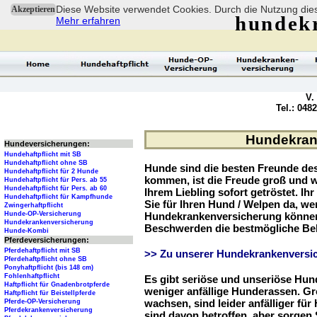
Diese Website verwendet Cookies. Durch die Nutzung dies
Akzeptieren
hundek
Mehr erfahren
V.
Tel.: 048
Hundekrank
Hundeversicherungen:
Hundehaftpflicht mit SB
Hundehaftpflicht ohne SB
Hunde sind die besten Freunde d
Hundehaftpflicht für 2 Hunde
kommen, ist die Freude groß und w
Hundehaftpflicht für Pers. ab 55
Hundehaftpflicht für Pers. ab 60
Ihrem Liebling sofort getröstet. Ih
Hundehaftpflicht für Kampfhunde
Sie für Ihren Hund / Welpen da, we
Zwingerhaftpflicht
Hunde-OP-Versicherung
Hundekrankenversicherung können 
Hundekrankenversicherung
Beschwerden die bestmögliche Be
Hunde-Kombi
Pferdeversicherungen:
Pferdehaftpflicht mit SB
>> Zu unserer Hundekrankenversic
Pferdehaftpflicht ohne SB
Ponyhaftpflicht (bis 148 cm)
Fohlenhaftpflicht
Es gibt seriöse und unseriöse Hun
Haftpflicht für Gnadenbrotpferde
weniger anfällige Hunderassen. G
Haftpflicht für Beistellpferde
wachsen, sind leider anfälliger fü
Pferde-OP-Versicherung
Pferdekrankenversicherung
sind davon betroffen, aber sorgen S