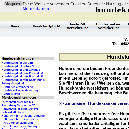
Diese Website verwendet Cookies. Durch die Nutzung dies
Akzeptieren
hundek
Mehr erfahren
V.
Tel.: 048
Hundekr
Hundeversicherungen:
Hundehaftpflicht mit SB
Hundehaftpflicht ohne SB
Hunde sind die besten Freunde d
Hundehaftpflicht für 2 Hunde
kommen, ist die Freude groß und w
Hundehaftpflicht für Pers. ab 55
Hundehaftpflicht für Pers. ab 60
Ihrem Liebling sofort getröstet. Ih
Hundehaftpflicht für Kampfhunde
Sie für Ihren Hund / Welpen da, we
Zwingerhaftpflicht
Hunde-OP-Versicherung
Hundekrankenversicherung können 
Hundekrankenversicherung
Beschwerden die bestmögliche Be
Hunde-Kombi
Pferdeversicherungen:
Pferdehaftpflicht mit SB
>> Zu unserer Hundekrankenversic
Pferdehaftpflicht ohne SB
Ponyhaftpflicht (bis 148 cm)
Fohlenhaftpflicht
Es gibt seriöse und unseriöse Hun
Haftpflicht für Gnadenbrotpferde
weniger anfällige Hunderassen. G
Haftpflicht für Beistellpferde
wachsen, sind leider anfälliger fü
Pferde-OP-Versicherung
Pferdekrankenversicherung
sind davon betroffen, aber sorgen S