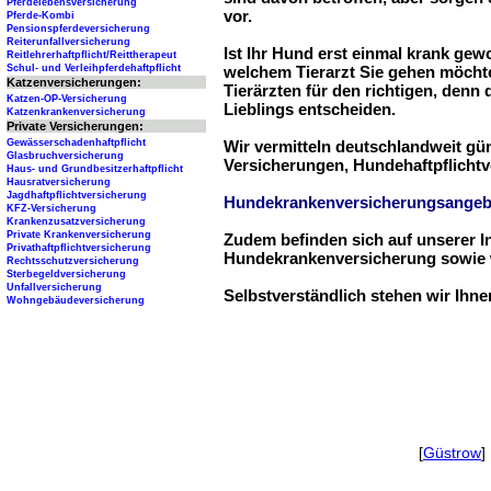
Pferdelebensversicherung
vor.
Pferde-Kombi
Pensionspferdeversicherung
Reiterunfallversicherung
Ist Ihr Hund erst einmal krank ge
Reitlehrerhaftpflicht/Reittherapeut
Schul- und Verleihpferdehaftpflicht
welchem Tierarzt Sie gehen möchte
Katzenversicherungen:
Tierärzten für den richtigen, denn
Katzen-OP-Versicherung
Lieblings entscheiden.
Katzenkrankenversicherung
Private Versicherungen:
Gewässerschadenhaftpflicht
Wir vermitteln deutschlandweit g
Glasbruchversicherung
Versicherungen, Hundehaftpflichtv
Haus- und Grundbesitzerhaftpflicht
Hausratversicherung
Jagdhaftpflichtversicherung
Hundekrankenversicherungsangeb
KFZ-Versicherung
Krankenzusatzversicherung
Private Krankenversicherung
Zudem befinden sich auf unserer I
Privathaftpflichtversicherung
Hundekrankenversicherung sowie w
Rechtsschutzversicherung
Sterbegeldversicherung
Unfallversicherung
Selbstverständlich stehen wir Ihn
Wohngebäudeversicherung
[
Güstrow
] 