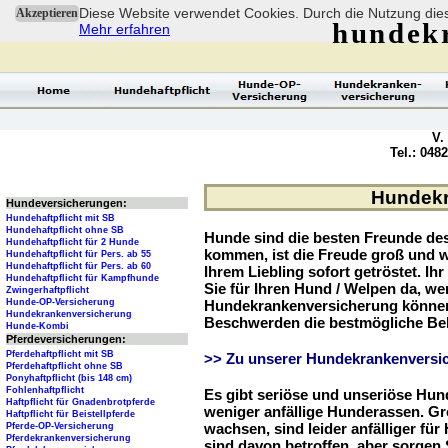
Diese Website verwendet Cookies. Durch die Nutzung dies
Akzeptieren
hundek
Mehr erfahren
V.
Tel.: 048
Hundekr
Hundeversicherungen:
Hundehaftpflicht mit SB
Hundehaftpflicht ohne SB
Hunde sind die besten Freunde d
Hundehaftpflicht für 2 Hunde
kommen, ist die Freude groß und w
Hundehaftpflicht für Pers. ab 55
Hundehaftpflicht für Pers. ab 60
Ihrem Liebling sofort getröstet. Ih
Hundehaftpflicht für Kampfhunde
Sie für Ihren Hund / Welpen da, we
Zwingerhaftpflicht
Hunde-OP-Versicherung
Hundekrankenversicherung können 
Hundekrankenversicherung
Beschwerden die bestmögliche Be
Hunde-Kombi
Pferdeversicherungen:
Pferdehaftpflicht mit SB
>> Zu unserer Hundekrankenversic
Pferdehaftpflicht ohne SB
Ponyhaftpflicht (bis 148 cm)
Fohlenhaftpflicht
Es gibt seriöse und unseriöse Hun
Haftpflicht für Gnadenbrotpferde
weniger anfällige Hunderassen. G
Haftpflicht für Beistellpferde
wachsen, sind leider anfälliger fü
Pferde-OP-Versicherung
Pferdekrankenversicherung
sind davon betroffen, aber sorgen S