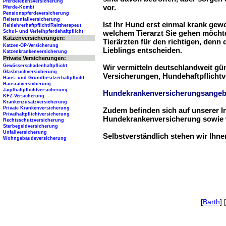
Pferdelebensversicherung
vor.
Pferde-Kombi
Pensionspferdeversicherung
Reiterunfallversicherung
Ist Ihr Hund erst einmal krank ge
Reitlehrerhaftpflicht/Reittherapeut
Schul- und Verleihpferdehaftpflicht
welchem Tierarzt Sie gehen möchte
Katzenversicherungen:
Tierärzten für den richtigen, denn
Katzen-OP-Versicherung
Lieblings entscheiden.
Katzenkrankenversicherung
Private Versicherungen:
Gewässerschadenhaftpflicht
Wir vermitteln deutschlandweit g
Glasbruchversicherung
Versicherungen, Hundehaftpflichtv
Haus- und Grundbesitzerhaftpflicht
Hausratversicherung
Jagdhaftpflichtversicherung
Hundekrankenversicherungsangeb
KFZ-Versicherung
Krankenzusatzversicherung
Private Krankenversicherung
Zudem befinden sich auf unserer I
Privathaftpflichtversicherung
Hundekrankenversicherung sowie w
Rechtsschutzversicherung
Sterbegeldversicherung
Unfallversicherung
Selbstverständlich stehen wir Ihn
Wohngebäudeversicherung
[
Barth
] [