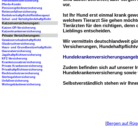
Pferdelebensversicherung
vor.
Pferde-Kombi
Pensionspferdeversicherung
Reiterunfallversicherung
Ist Ihr Hund erst einmal krank ge
Reitlehrerhaftpflicht/Reittherapeut
Schul- und Verleihpferdehaftpflicht
welchem Tierarzt Sie gehen möchte
Katzenversicherungen:
Tierärzten für den richtigen, denn
Katzen-OP-Versicherung
Lieblings entscheiden.
Katzenkrankenversicherung
Private Versicherungen:
Gewässerschadenhaftpflicht
Wir vermitteln deutschlandweit g
Glasbruchversicherung
Versicherungen, Hundehaftpflichtv
Haus- und Grundbesitzerhaftpflicht
Hausratversicherung
Jagdhaftpflichtversicherung
Hundekrankenversicherungsangeb
KFZ-Versicherung
Krankenzusatzversicherung
Private Krankenversicherung
Zudem befinden sich auf unserer I
Privathaftpflichtversicherung
Hundekrankenversicherung sowie w
Rechtsschutzversicherung
Sterbegeldversicherung
Unfallversicherung
Selbstverständlich stehen wir Ihn
Wohngebäudeversicherung
[
Bergen auf Rüg