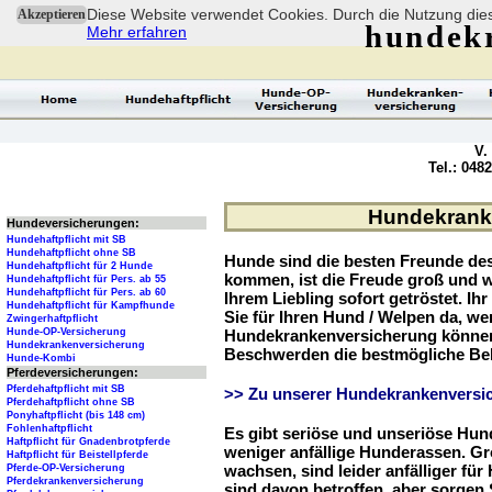
Diese Website verwendet Cookies. Durch die Nutzung dies
Akzeptieren
hundek
Mehr erfahren
V.
Tel.: 048
Hundekranke
Hundeversicherungen:
Hundehaftpflicht mit SB
Hundehaftpflicht ohne SB
Hunde sind die besten Freunde d
Hundehaftpflicht für 2 Hunde
kommen, ist die Freude groß und w
Hundehaftpflicht für Pers. ab 55
Hundehaftpflicht für Pers. ab 60
Ihrem Liebling sofort getröstet. Ih
Hundehaftpflicht für Kampfhunde
Sie für Ihren Hund / Welpen da, we
Zwingerhaftpflicht
Hunde-OP-Versicherung
Hundekrankenversicherung können 
Hundekrankenversicherung
Beschwerden die bestmögliche Be
Hunde-Kombi
Pferdeversicherungen:
Pferdehaftpflicht mit SB
>> Zu unserer Hundekrankenversic
Pferdehaftpflicht ohne SB
Ponyhaftpflicht (bis 148 cm)
Fohlenhaftpflicht
Es gibt seriöse und unseriöse Hun
Haftpflicht für Gnadenbrotpferde
weniger anfällige Hunderassen. G
Haftpflicht für Beistellpferde
wachsen, sind leider anfälliger fü
Pferde-OP-Versicherung
Pferdekrankenversicherung
sind davon betroffen, aber sorgen S