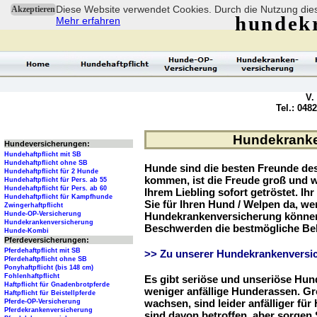
Diese Website verwendet Cookies. Durch die Nutzung dies
Akzeptieren
hundek
Mehr erfahren
V.
Tel.: 048
Hundekranke
Hundeversicherungen:
Hundehaftpflicht mit SB
Hundehaftpflicht ohne SB
Hunde sind die besten Freunde d
Hundehaftpflicht für 2 Hunde
kommen, ist die Freude groß und w
Hundehaftpflicht für Pers. ab 55
Hundehaftpflicht für Pers. ab 60
Ihrem Liebling sofort getröstet. Ih
Hundehaftpflicht für Kampfhunde
Sie für Ihren Hund / Welpen da, we
Zwingerhaftpflicht
Hunde-OP-Versicherung
Hundekrankenversicherung können 
Hundekrankenversicherung
Beschwerden die bestmögliche Be
Hunde-Kombi
Pferdeversicherungen:
Pferdehaftpflicht mit SB
>> Zu unserer Hundekrankenversic
Pferdehaftpflicht ohne SB
Ponyhaftpflicht (bis 148 cm)
Fohlenhaftpflicht
Es gibt seriöse und unseriöse Hun
Haftpflicht für Gnadenbrotpferde
weniger anfällige Hunderassen. G
Haftpflicht für Beistellpferde
wachsen, sind leider anfälliger fü
Pferde-OP-Versicherung
Pferdekrankenversicherung
sind davon betroffen, aber sorgen S