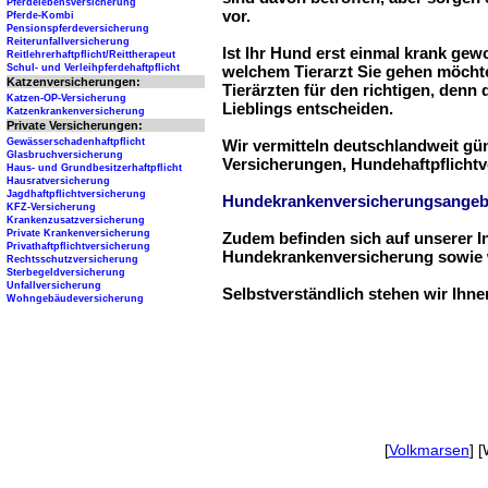
Pferdelebensversicherung
vor.
Pferde-Kombi
Pensionspferdeversicherung
Reiterunfallversicherung
Ist Ihr Hund erst einmal krank ge
Reitlehrerhaftpflicht/Reittherapeut
Schul- und Verleihpferdehaftpflicht
welchem Tierarzt Sie gehen möchte
Katzenversicherungen:
Tierärzten für den richtigen, denn
Katzen-OP-Versicherung
Lieblings entscheiden.
Katzenkrankenversicherung
Private Versicherungen:
Gewässerschadenhaftpflicht
Wir vermitteln deutschlandweit g
Glasbruchversicherung
Versicherungen, Hundehaftpflichtv
Haus- und Grundbesitzerhaftpflicht
Hausratversicherung
Jagdhaftpflichtversicherung
Hundekrankenversicherungsangeb
KFZ-Versicherung
Krankenzusatzversicherung
Private Krankenversicherung
Zudem befinden sich auf unserer I
Privathaftpflichtversicherung
Hundekrankenversicherung sowie w
Rechtsschutzversicherung
Sterbegeldversicherung
Unfallversicherung
Selbstverständlich stehen wir Ihn
Wohngebäudeversicherung
[
Volkmarsen
] 