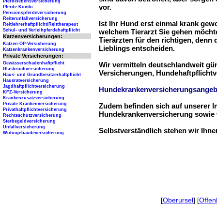
Pferdelebensversicherung
vor.
Pferde-Kombi
Pensionspferdeversicherung
Reiterunfallversicherung
Ist Ihr Hund erst einmal krank ge
Reitlehrerhaftpflicht/Reittherapeut
Schul- und Verleihpferdehaftpflicht
welchem Tierarzt Sie gehen möchte
Katzenversicherungen:
Tierärzten für den richtigen, denn
Katzen-OP-Versicherung
Lieblings entscheiden.
Katzenkrankenversicherung
Private Versicherungen:
Gewässerschadenhaftpflicht
Wir vermitteln deutschlandweit g
Glasbruchversicherung
Versicherungen, Hundehaftpflichtv
Haus- und Grundbesitzerhaftpflicht
Hausratversicherung
Jagdhaftpflichtversicherung
Hundekrankenversicherungsangeb
KFZ-Versicherung
Krankenzusatzversicherung
Private Krankenversicherung
Zudem befinden sich auf unserer I
Privathaftpflichtversicherung
Hundekrankenversicherung sowie w
Rechtsschutzversicherung
Sterbegeldversicherung
Unfallversicherung
Selbstverständlich stehen wir Ihn
Wohngebäudeversicherung
[
Oberursel
] [
Offen