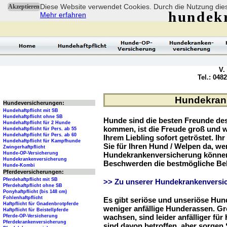
Diese Website verwendet Cookies. Durch die Nutzung dies
Akzeptieren
hundek
Mehr erfahren
V.
Tel.: 048
Hundekrank
Hundeversicherungen:
Hundehaftpflicht mit SB
Hundehaftpflicht ohne SB
Hunde sind die besten Freunde d
Hundehaftpflicht für 2 Hunde
kommen, ist die Freude groß und w
Hundehaftpflicht für Pers. ab 55
Hundehaftpflicht für Pers. ab 60
Ihrem Liebling sofort getröstet. Ih
Hundehaftpflicht für Kampfhunde
Sie für Ihren Hund / Welpen da, we
Zwingerhaftpflicht
Hunde-OP-Versicherung
Hundekrankenversicherung können 
Hundekrankenversicherung
Beschwerden die bestmögliche Be
Hunde-Kombi
Pferdeversicherungen:
Pferdehaftpflicht mit SB
>> Zu unserer Hundekrankenversic
Pferdehaftpflicht ohne SB
Ponyhaftpflicht (bis 148 cm)
Fohlenhaftpflicht
Es gibt seriöse und unseriöse Hun
Haftpflicht für Gnadenbrotpferde
weniger anfällige Hunderassen. G
Haftpflicht für Beistellpferde
wachsen, sind leider anfälliger fü
Pferde-OP-Versicherung
Pferdekrankenversicherung
sind davon betroffen, aber sorgen S