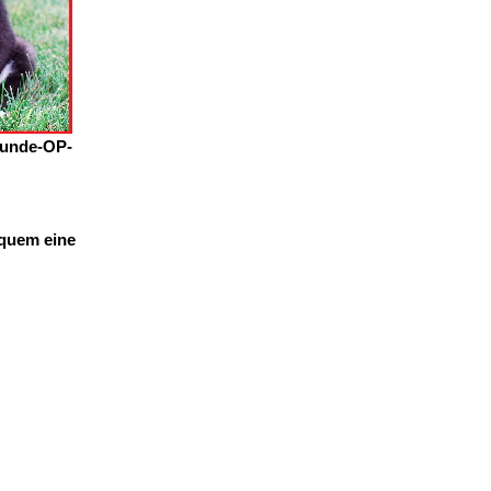
Hunde-OP-
equem eine