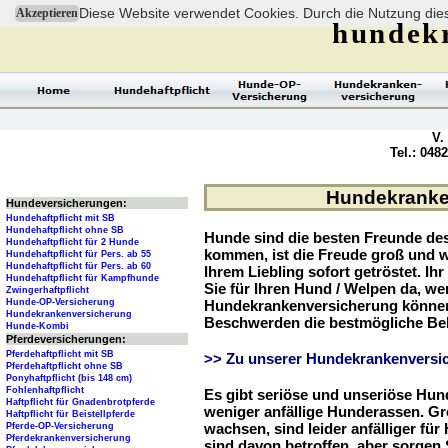
Diese Website verwendet Cookies. Durch die Nutzung dies
Akzeptieren
hundek
V.
Tel.: 048
Hundekranken
Hundeversicherungen:
Hundehaftpflicht mit SB
Hundehaftpflicht ohne SB
Hunde sind die besten Freunde d
Hundehaftpflicht für 2 Hunde
kommen, ist die Freude groß und w
Hundehaftpflicht für Pers. ab 55
Hundehaftpflicht für Pers. ab 60
Ihrem Liebling sofort getröstet. Ih
Hundehaftpflicht für Kampfhunde
Sie für Ihren Hund / Welpen da, we
Zwingerhaftpflicht
Hunde-OP-Versicherung
Hundekrankenversicherung können 
Hundekrankenversicherung
Beschwerden die bestmögliche Be
Hunde-Kombi
Pferdeversicherungen:
Pferdehaftpflicht mit SB
>> Zu unserer Hundekrankenversic
Pferdehaftpflicht ohne SB
Ponyhaftpflicht (bis 148 cm)
Fohlenhaftpflicht
Es gibt seriöse und unseriöse Hun
Haftpflicht für Gnadenbrotpferde
weniger anfällige Hunderassen. G
Haftpflicht für Beistellpferde
wachsen, sind leider anfälliger fü
Pferde-OP-Versicherung
Pferdekrankenversicherung
sind davon betroffen, aber sorgen S