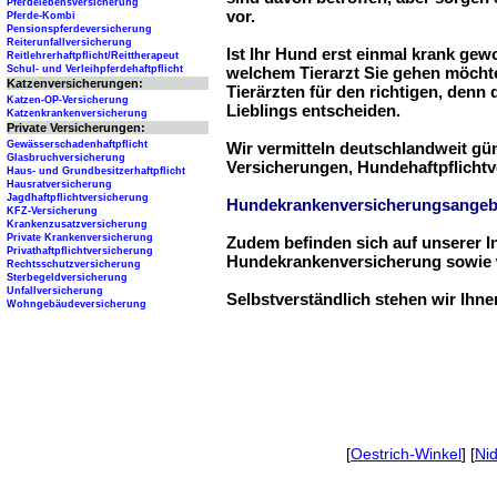
Pferdelebensversicherung
vor.
Pferde-Kombi
Pensionspferdeversicherung
Reiterunfallversicherung
Ist Ihr Hund erst einmal krank ge
Reitlehrerhaftpflicht/Reittherapeut
Schul- und Verleihpferdehaftpflicht
welchem Tierarzt Sie gehen möchte
Katzenversicherungen:
Tierärzten für den richtigen, denn
Katzen-OP-Versicherung
Lieblings entscheiden.
Katzenkrankenversicherung
Private Versicherungen:
Gewässerschadenhaftpflicht
Wir vermitteln deutschlandweit g
Glasbruchversicherung
Versicherungen, Hundehaftpflichtv
Haus- und Grundbesitzerhaftpflicht
Hausratversicherung
Jagdhaftpflichtversicherung
Hundekrankenversicherungsangeb
KFZ-Versicherung
Krankenzusatzversicherung
Private Krankenversicherung
Zudem befinden sich auf unserer I
Privathaftpflichtversicherung
Hundekrankenversicherung sowie w
Rechtsschutzversicherung
Sterbegeldversicherung
Unfallversicherung
Selbstverständlich stehen wir Ihn
Wohngebäudeversicherung
[
Oestrich-Winkel
] [
Ni