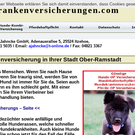
er Webseite erklären Sie sich damit einverstanden, dass Cookies ges
rankenversicherungen.com
 Jahncke GmbH, Adenauerallee 5, 25524 Itzehoe,
21 5035 / Email:
ajahncke@t-online.de
/ Fax: 04821 3367
versicherung in Ihrer Stadt Ober-Ramstadt
es Menschen. Wenn Sie nach Hause
enn Sie traurig sind, werden Sie von
r Hund ist immer für Sie da. Seien auch
nn es ihm schlecht geht. Mit einer
Sie Ihrem Vierbeiner bei
handlung bieten.
herungs – Seite <<
dezüchter sowie anfällige und
roße Hunderassen, welche schneller
r Hundekrankheiten. Auch kleine Hunde
ie schon jetzt für den Fall der Fälle