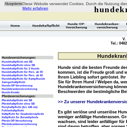
Diese Website verwendet Cookies. Durch die Nutzung dies
Akzeptieren
hundek
Mehr erfahren
V.
Tel.: 048
Hundekrank
Hundeversicherungen:
Hundehaftpflicht mit SB
Hundehaftpflicht ohne SB
Hunde sind die besten Freunde d
Hundehaftpflicht für 2 Hunde
kommen, ist die Freude groß und w
Hundehaftpflicht für Pers. ab 55
Hundehaftpflicht für Pers. ab 60
Ihrem Liebling sofort getröstet. Ih
Hundehaftpflicht für Kampfhunde
Sie für Ihren Hund / Welpen da, we
Zwingerhaftpflicht
Hunde-OP-Versicherung
Hundekrankenversicherung können 
Hundekrankenversicherung
Beschwerden die bestmögliche Be
Hunde-Kombi
Pferdeversicherungen:
Pferdehaftpflicht mit SB
>> Zu unserer Hundekrankenversic
Pferdehaftpflicht ohne SB
Ponyhaftpflicht (bis 148 cm)
Fohlenhaftpflicht
Es gibt seriöse und unseriöse Hun
Haftpflicht für Gnadenbrotpferde
weniger anfällige Hunderassen. G
Haftpflicht für Beistellpferde
wachsen, sind leider anfälliger fü
Pferde-OP-Versicherung
Pferdekrankenversicherung
sind davon betroffen, aber sorgen S