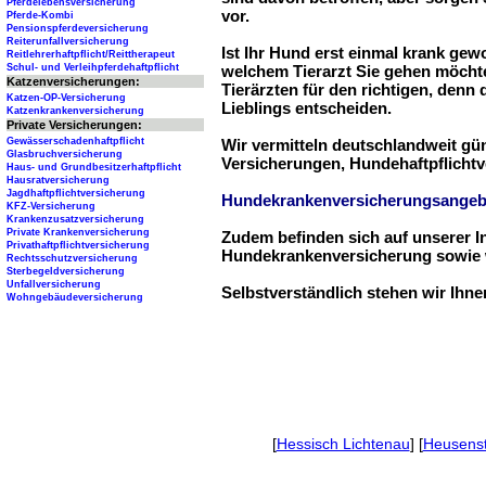
Pferdelebensversicherung
vor.
Pferde-Kombi
Pensionspferdeversicherung
Reiterunfallversicherung
Ist Ihr Hund erst einmal krank ge
Reitlehrerhaftpflicht/Reittherapeut
Schul- und Verleihpferdehaftpflicht
welchem Tierarzt Sie gehen möchte
Katzenversicherungen:
Tierärzten für den richtigen, denn
Katzen-OP-Versicherung
Lieblings entscheiden.
Katzenkrankenversicherung
Private Versicherungen:
Gewässerschadenhaftpflicht
Wir vermitteln deutschlandweit g
Glasbruchversicherung
Versicherungen, Hundehaftpflichtv
Haus- und Grundbesitzerhaftpflicht
Hausratversicherung
Jagdhaftpflichtversicherung
Hundekrankenversicherungsangeb
KFZ-Versicherung
Krankenzusatzversicherung
Private Krankenversicherung
Zudem befinden sich auf unserer I
Privathaftpflichtversicherung
Hundekrankenversicherung sowie w
Rechtsschutzversicherung
Sterbegeldversicherung
Unfallversicherung
Selbstverständlich stehen wir Ihn
Wohngebäudeversicherung
[
Hessisch Lichtenau
] [
Heusen