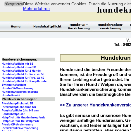
Diese Website verwendet Cookies. Durch die Nutzung dies
Akzeptieren
hundek
Mehr erfahren
V.
Tel.: 048
Hundekrank
Hundeversicherungen:
Hundehaftpflicht mit SB
Hundehaftpflicht ohne SB
Hunde sind die besten Freunde d
Hundehaftpflicht für 2 Hunde
kommen, ist die Freude groß und w
Hundehaftpflicht für Pers. ab 55
Hundehaftpflicht für Pers. ab 60
Ihrem Liebling sofort getröstet. Ih
Hundehaftpflicht für Kampfhunde
Sie für Ihren Hund / Welpen da, we
Zwingerhaftpflicht
Hunde-OP-Versicherung
Hundekrankenversicherung können 
Hundekrankenversicherung
Beschwerden die bestmögliche Be
Hunde-Kombi
Pferdeversicherungen:
Pferdehaftpflicht mit SB
>> Zu unserer Hundekrankenversic
Pferdehaftpflicht ohne SB
Ponyhaftpflicht (bis 148 cm)
Fohlenhaftpflicht
Es gibt seriöse und unseriöse Hun
Haftpflicht für Gnadenbrotpferde
weniger anfällige Hunderassen. G
Haftpflicht für Beistellpferde
wachsen, sind leider anfälliger fü
Pferde-OP-Versicherung
Pferdekrankenversicherung
sind davon betroffen, aber sorgen S