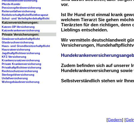
Pferdelebensversicherung
vor.
Pferde-Kombi
Pensionspferdeversicherung
Reiterunfallversicherung
Ist Ihr Hund erst einmal krank ge
Reitlehrerhaftpflicht/Reittherapeut
Schul- und Verleihpferdehaftpflicht
welchem Tierarzt Sie gehen möchte
Katzenversicherungen:
Tierärzten für den richtigen, denn
Katzen-OP-Versicherung
Lieblings entscheiden.
Katzenkrankenversicherung
Private Versicherungen:
Gewässerschadenhaftpflicht
Wir vermitteln deutschlandweit g
Glasbruchversicherung
Versicherungen, Hundehaftpflichtv
Haus- und Grundbesitzerhaftpflicht
Hausratversicherung
Jagdhaftpflichtversicherung
Hundekrankenversicherungsangeb
KFZ-Versicherung
Krankenzusatzversicherung
Private Krankenversicherung
Zudem befinden sich auf unserer I
Privathaftpflichtversicherung
Hundekrankenversicherung sowie w
Rechtsschutzversicherung
Sterbegeldversicherung
Unfallversicherung
Selbstverständlich stehen wir Ihn
Wohngebäudeversicherung
[
Gedern
] [
Gel