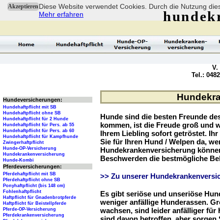
Diese Website verwendet Cookies. Durch die Nutzung dies
Akzeptieren
hundek
Mehr erfahren
V.
Tel.: 048
Hundekra
Hundeversicherungen:
Hundehaftpflicht mit SB
Hundehaftpflicht ohne SB
Hunde sind die besten Freunde d
Hundehaftpflicht für 2 Hunde
kommen, ist die Freude groß und w
Hundehaftpflicht für Pers. ab 55
Hundehaftpflicht für Pers. ab 60
Ihrem Liebling sofort getröstet. Ih
Hundehaftpflicht für Kampfhunde
Sie für Ihren Hund / Welpen da, we
Zwingerhaftpflicht
Hunde-OP-Versicherung
Hundekrankenversicherung können 
Hundekrankenversicherung
Beschwerden die bestmögliche Be
Hunde-Kombi
Pferdeversicherungen:
Pferdehaftpflicht mit SB
>> Zu unserer Hundekrankenversic
Pferdehaftpflicht ohne SB
Ponyhaftpflicht (bis 148 cm)
Fohlenhaftpflicht
Es gibt seriöse und unseriöse Hun
Haftpflicht für Gnadenbrotpferde
weniger anfällige Hunderassen. G
Haftpflicht für Beistellpferde
wachsen, sind leider anfälliger fü
Pferde-OP-Versicherung
Pferdekrankenversicherung
sind davon betroffen, aber sorgen S