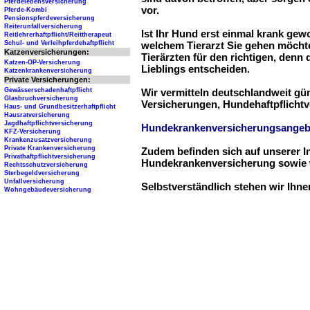
Pferdelebensversicherung
vor.
Pferde-Kombi
Pensionspferdeversicherung
Reiterunfallversicherung
Ist Ihr Hund erst einmal krank ge
Reitlehrerhaftpflicht/Reittherapeut
Schul- und Verleihpferdehaftpflicht
welchem Tierarzt Sie gehen möchte
Katzenversicherungen:
Tierärzten für den richtigen, denn
Katzen-OP-Versicherung
Lieblings entscheiden.
Katzenkrankenversicherung
Private Versicherungen:
Gewässerschadenhaftpflicht
Wir vermitteln deutschlandweit g
Glasbruchversicherung
Versicherungen, Hundehaftpflichtv
Haus- und Grundbesitzerhaftpflicht
Hausratversicherung
Jagdhaftpflichtversicherung
Hundekrankenversicherungsangeb
KFZ-Versicherung
Krankenzusatzversicherung
Private Krankenversicherung
Zudem befinden sich auf unserer I
Privathaftpflichtversicherung
Hundekrankenversicherung sowie w
Rechtsschutzversicherung
Sterbegeldversicherung
Unfallversicherung
Selbstverständlich stehen wir Ihn
Wohngebäudeversicherung