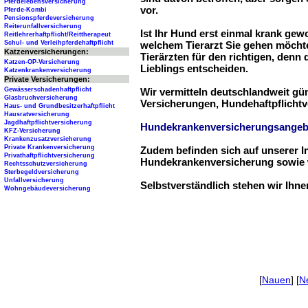
Pferdelebensversicherung
vor.
Pferde-Kombi
Pensionspferdeversicherung
Reiterunfallversicherung
Ist Ihr Hund erst einmal krank ge
Reitlehrerhaftpflicht/Reittherapeut
Schul- und Verleihpferdehaftpflicht
welchem Tierarzt Sie gehen möchte
Katzenversicherungen:
Tierärzten für den richtigen, denn
Katzen-OP-Versicherung
Lieblings entscheiden.
Katzenkrankenversicherung
Private Versicherungen:
Gewässerschadenhaftpflicht
Wir vermitteln deutschlandweit g
Glasbruchversicherung
Versicherungen, Hundehaftpflichtv
Haus- und Grundbesitzerhaftpflicht
Hausratversicherung
Jagdhaftpflichtversicherung
Hundekrankenversicherungsangeb
KFZ-Versicherung
Krankenzusatzversicherung
Private Krankenversicherung
Zudem befinden sich auf unserer I
Privathaftpflichtversicherung
Hundekrankenversicherung sowie w
Rechtsschutzversicherung
Sterbegeldversicherung
Unfallversicherung
Selbstverständlich stehen wir Ihn
Wohngebäudeversicherung
[
Nauen
] [
N