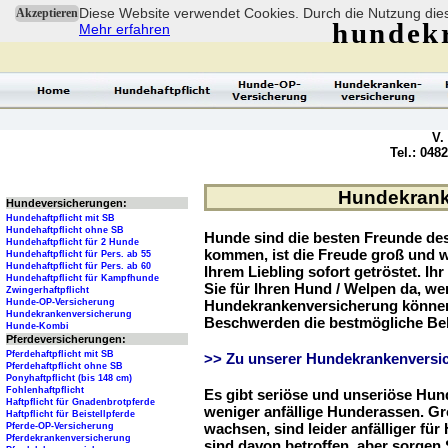
Diese Website verwendet Cookies. Durch die Nutzung dies
Akzeptieren
hundek
Mehr erfahren
V.
Tel.: 048
Hundekranke
Hundeversicherungen:
Hundehaftpflicht mit SB
Hundehaftpflicht ohne SB
Hunde sind die besten Freunde d
Hundehaftpflicht für 2 Hunde
kommen, ist die Freude groß und w
Hundehaftpflicht für Pers. ab 55
Hundehaftpflicht für Pers. ab 60
Ihrem Liebling sofort getröstet. Ih
Hundehaftpflicht für Kampfhunde
Sie für Ihren Hund / Welpen da, we
Zwingerhaftpflicht
Hunde-OP-Versicherung
Hundekrankenversicherung können 
Hundekrankenversicherung
Beschwerden die bestmögliche Be
Hunde-Kombi
Pferdeversicherungen:
Pferdehaftpflicht mit SB
>> Zu unserer Hundekrankenversic
Pferdehaftpflicht ohne SB
Ponyhaftpflicht (bis 148 cm)
Fohlenhaftpflicht
Es gibt seriöse und unseriöse Hun
Haftpflicht für Gnadenbrotpferde
weniger anfällige Hunderassen. G
Haftpflicht für Beistellpferde
wachsen, sind leider anfälliger fü
Pferde-OP-Versicherung
Pferdekrankenversicherung
sind davon betroffen, aber sorgen S