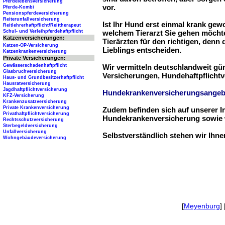
Pferdelebensversicherung
vor.
Pferde-Kombi
Pensionspferdeversicherung
Reiterunfallversicherung
Ist Ihr Hund erst einmal krank ge
Reitlehrerhaftpflicht/Reittherapeut
Schul- und Verleihpferdehaftpflicht
welchem Tierarzt Sie gehen möchte
Katzenversicherungen:
Tierärzten für den richtigen, denn
Katzen-OP-Versicherung
Lieblings entscheiden.
Katzenkrankenversicherung
Private Versicherungen:
Gewässerschadenhaftpflicht
Wir vermitteln deutschlandweit g
Glasbruchversicherung
Versicherungen, Hundehaftpflichtv
Haus- und Grundbesitzerhaftpflicht
Hausratversicherung
Jagdhaftpflichtversicherung
Hundekrankenversicherungsangeb
KFZ-Versicherung
Krankenzusatzversicherung
Private Krankenversicherung
Zudem befinden sich auf unserer I
Privathaftpflichtversicherung
Hundekrankenversicherung sowie w
Rechtsschutzversicherung
Sterbegeldversicherung
Unfallversicherung
Selbstverständlich stehen wir Ihn
Wohngebäudeversicherung
[
Meyenburg
] 