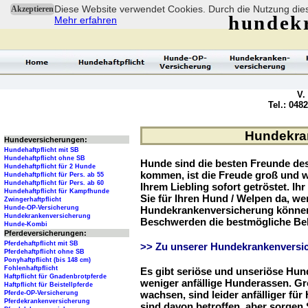
Diese Website verwendet Cookies. Durch die Nutzung dies
Akzeptieren
hundek
Mehr erfahren
V.
Tel.: 048
Hundekran
Hundeversicherungen:
Hundehaftpflicht mit SB
Hundehaftpflicht ohne SB
Hunde sind die besten Freunde d
Hundehaftpflicht für 2 Hunde
kommen, ist die Freude groß und w
Hundehaftpflicht für Pers. ab 55
Hundehaftpflicht für Pers. ab 60
Ihrem Liebling sofort getröstet. Ih
Hundehaftpflicht für Kampfhunde
Sie für Ihren Hund / Welpen da, we
Zwingerhaftpflicht
Hunde-OP-Versicherung
Hundekrankenversicherung können 
Hundekrankenversicherung
Beschwerden die bestmögliche Be
Hunde-Kombi
Pferdeversicherungen:
Pferdehaftpflicht mit SB
>> Zu unserer Hundekrankenversic
Pferdehaftpflicht ohne SB
Ponyhaftpflicht (bis 148 cm)
Fohlenhaftpflicht
Es gibt seriöse und unseriöse Hun
Haftpflicht für Gnadenbrotpferde
weniger anfällige Hunderassen. G
Haftpflicht für Beistellpferde
wachsen, sind leider anfälliger fü
Pferde-OP-Versicherung
Pferdekrankenversicherung
sind davon betroffen, aber sorgen S