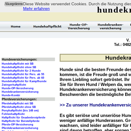
Diese Website verwendet Cookies. Durch die Nutzung dies
Akzeptieren
hundek
Mehr erfahren
V.
Tel.: 048
Hundekra
Hundeversicherungen:
Hundehaftpflicht mit SB
Hundehaftpflicht ohne SB
Hunde sind die besten Freunde d
Hundehaftpflicht für 2 Hunde
kommen, ist die Freude groß und w
Hundehaftpflicht für Pers. ab 55
Hundehaftpflicht für Pers. ab 60
Ihrem Liebling sofort getröstet. Ih
Hundehaftpflicht für Kampfhunde
Sie für Ihren Hund / Welpen da, we
Zwingerhaftpflicht
Hunde-OP-Versicherung
Hundekrankenversicherung können 
Hundekrankenversicherung
Beschwerden die bestmögliche Be
Hunde-Kombi
Pferdeversicherungen:
Pferdehaftpflicht mit SB
>> Zu unserer Hundekrankenversic
Pferdehaftpflicht ohne SB
Ponyhaftpflicht (bis 148 cm)
Fohlenhaftpflicht
Es gibt seriöse und unseriöse Hun
Haftpflicht für Gnadenbrotpferde
weniger anfällige Hunderassen. G
Haftpflicht für Beistellpferde
wachsen, sind leider anfälliger fü
Pferde-OP-Versicherung
Pferdekrankenversicherung
sind davon betroffen, aber sorgen S