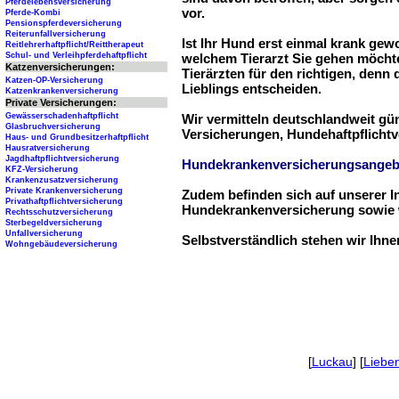
Pferdelebensversicherung
vor.
Pferde-Kombi
Pensionspferdeversicherung
Reiterunfallversicherung
Ist Ihr Hund erst einmal krank ge
Reitlehrerhaftpflicht/Reittherapeut
Schul- und Verleihpferdehaftpflicht
welchem Tierarzt Sie gehen möchte
Katzenversicherungen:
Tierärzten für den richtigen, denn
Katzen-OP-Versicherung
Lieblings entscheiden.
Katzenkrankenversicherung
Private Versicherungen:
Gewässerschadenhaftpflicht
Wir vermitteln deutschlandweit g
Glasbruchversicherung
Versicherungen, Hundehaftpflichtv
Haus- und Grundbesitzerhaftpflicht
Hausratversicherung
Jagdhaftpflichtversicherung
Hundekrankenversicherungsangeb
KFZ-Versicherung
Krankenzusatzversicherung
Private Krankenversicherung
Zudem befinden sich auf unserer I
Privathaftpflichtversicherung
Hundekrankenversicherung sowie w
Rechtsschutzversicherung
Sterbegeldversicherung
Unfallversicherung
Selbstverständlich stehen wir Ihn
Wohngebäudeversicherung
[
Luckau
] [
Liebe