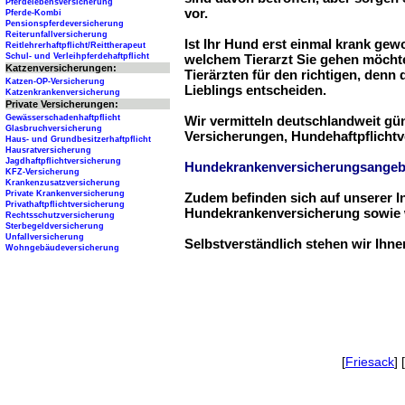
Pferdelebensversicherung
vor.
Pferde-Kombi
Pensionspferdeversicherung
Reiterunfallversicherung
Ist Ihr Hund erst einmal krank ge
Reitlehrerhaftpflicht/Reittherapeut
Schul- und Verleihpferdehaftpflicht
welchem Tierarzt Sie gehen möchte
Katzenversicherungen:
Tierärzten für den richtigen, denn
Katzen-OP-Versicherung
Lieblings entscheiden.
Katzenkrankenversicherung
Private Versicherungen:
Gewässerschadenhaftpflicht
Wir vermitteln deutschlandweit g
Glasbruchversicherung
Versicherungen, Hundehaftpflichtv
Haus- und Grundbesitzerhaftpflicht
Hausratversicherung
Jagdhaftpflichtversicherung
Hundekrankenversicherungsangeb
KFZ-Versicherung
Krankenzusatzversicherung
Private Krankenversicherung
Zudem befinden sich auf unserer I
Privathaftpflichtversicherung
Hundekrankenversicherung sowie w
Rechtsschutzversicherung
Sterbegeldversicherung
Unfallversicherung
Selbstverständlich stehen wir Ihn
Wohngebäudeversicherung
[
Friesack
] [