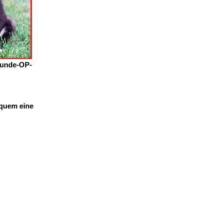
Hunde-OP-
equem eine