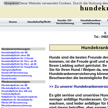
Diese Website verwendet Cookies. Durch die Nutzung dies
Akzeptieren
hundek
V.
Tel.: 048
Hundekranke
Hundeversicherungen:
Hundehaftpflicht mit SB
Hundehaftpflicht ohne SB
Hunde sind die besten Freunde d
Hundehaftpflicht für 2 Hunde
kommen, ist die Freude groß und w
Hundehaftpflicht für Pers. ab 55
Hundehaftpflicht für Pers. ab 60
Ihrem Liebling sofort getröstet. Ih
Hundehaftpflicht für Kampfhunde
Sie für Ihren Hund / Welpen da, we
Zwingerhaftpflicht
Hunde-OP-Versicherung
Hundekrankenversicherung können 
Hundekrankenversicherung
Beschwerden die bestmögliche Be
Hunde-Kombi
Pferdeversicherungen:
Pferdehaftpflicht mit SB
>> Zu unserer Hundekrankenversic
Pferdehaftpflicht ohne SB
Ponyhaftpflicht (bis 148 cm)
Fohlenhaftpflicht
Es gibt seriöse und unseriöse Hun
Haftpflicht für Gnadenbrotpferde
weniger anfällige Hunderassen. G
Haftpflicht für Beistellpferde
wachsen, sind leider anfälliger fü
Pferde-OP-Versicherung
Pferdekrankenversicherung
sind davon betroffen, aber sorgen S