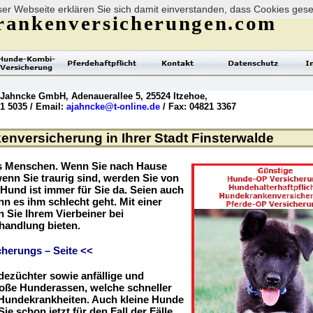
er Webseite erklären Sie sich damit einverstanden, dass Cookies ges
rankenversicherungen.com
 Jahncke GmbH, Adenauerallee 5, 25524 Itzehoe,
21 5035 / Email:
ajahncke@t-online.de
/ Fax: 04821 3367
nversicherung in Ihrer Stadt Finsterwalde
es Menschen. Wenn Sie nach Hause
enn Sie traurig sind, werden Sie von
r Hund ist immer für Sie da. Seien auch
nn es ihm schlecht geht. Mit einer
Sie Ihrem Vierbeiner bei
handlung bieten.
herungs – Seite <<
dezüchter sowie anfällige und
roße Hunderassen, welche schneller
r Hundekrankheiten. Auch kleine Hunde
ie schon jetzt für den Fall der Fälle