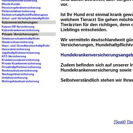
Pferdelebensversicherung
vor.
Pferde-Kombi
Pensionspferdeversicherung
Reiterunfallversicherung
Ist Ihr Hund erst einmal krank ge
Reitlehrerhaftpflicht/Reittherapeut
Schul- und Verleihpferdehaftpflicht
welchem Tierarzt Sie gehen möchte
Katzenversicherungen:
Tierärzten für den richtigen, denn
Katzen-OP-Versicherung
Lieblings entscheiden.
Katzenkrankenversicherung
Private Versicherungen:
Gewässerschadenhaftpflicht
Wir vermitteln deutschlandweit g
Glasbruchversicherung
Versicherungen, Hundehaftpflichtv
Haus- und Grundbesitzerhaftpflicht
Hausratversicherung
Jagdhaftpflichtversicherung
Hundekrankenversicherungsangeb
KFZ-Versicherung
Krankenzusatzversicherung
Private Krankenversicherung
Zudem befinden sich auf unserer I
Privathaftpflichtversicherung
Hundekrankenversicherung sowie w
Rechtsschutzversicherung
Sterbegeldversicherung
Unfallversicherung
Selbstverständlich stehen wir Ihn
Wohngebäudeversicherung
[
Spalt
] [
Se