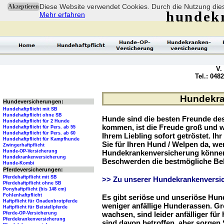
Diese Website verwendet Cookies. Durch die Nutzung dies
Akzeptieren
hundek
Mehr erfahren
V.
Tel.: 048
Hundekra
Hundeversicherungen:
Hundehaftpflicht mit SB
Hundehaftpflicht ohne SB
Hunde sind die besten Freunde d
Hundehaftpflicht für 2 Hunde
kommen, ist die Freude groß und w
Hundehaftpflicht für Pers. ab 55
Hundehaftpflicht für Pers. ab 60
Ihrem Liebling sofort getröstet. Ih
Hundehaftpflicht für Kampfhunde
Sie für Ihren Hund / Welpen da, we
Zwingerhaftpflicht
Hunde-OP-Versicherung
Hundekrankenversicherung können 
Hundekrankenversicherung
Beschwerden die bestmögliche Be
Hunde-Kombi
Pferdeversicherungen:
Pferdehaftpflicht mit SB
>> Zu unserer Hundekrankenversic
Pferdehaftpflicht ohne SB
Ponyhaftpflicht (bis 148 cm)
Fohlenhaftpflicht
Es gibt seriöse und unseriöse Hun
Haftpflicht für Gnadenbrotpferde
weniger anfällige Hunderassen. G
Haftpflicht für Beistellpferde
wachsen, sind leider anfälliger fü
Pferde-OP-Versicherung
Pferdekrankenversicherung
sind davon betroffen, aber sorgen S