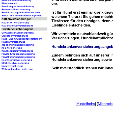
Pferdelebensversicherung
vor.
Pferde-Kombi
Pensionspferdeversicherung
Reiterunfallversicherung
Ist Ihr Hund erst einmal krank ge
Reitlehrerhaftpflicht/Reittherapeut
Schul- und Verleihpferdehaftpflicht
welchem Tierarzt Sie gehen möchte
Katzenversicherungen:
Tierärzten für den richtigen, denn
Katzen-OP-Versicherung
Lieblings entscheiden.
Katzenkrankenversicherung
Private Versicherungen:
Gewässerschadenhaftpflicht
Wir vermitteln deutschlandweit g
Glasbruchversicherung
Versicherungen, Hundehaftpflichtv
Haus- und Grundbesitzerhaftpflicht
Hausratversicherung
Jagdhaftpflichtversicherung
Hundekrankenversicherungsangeb
KFZ-Versicherung
Krankenzusatzversicherung
Private Krankenversicherung
Zudem befinden sich auf unserer I
Privathaftpflichtversicherung
Hundekrankenversicherung sowie w
Rechtsschutzversicherung
Sterbegeldversicherung
Unfallversicherung
Selbstverständlich stehen wir Ihn
Wohngebäudeversicherung
[
Mindelheim
] [
Mitterteic