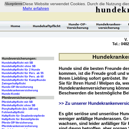
Diese Website verwendet Cookies. Durch die Nutzung dies
Akzeptieren
hundek
Mehr erfahren
V.
Tel.: 048
Hundekrankenv
Hundeversicherungen:
Hundehaftpflicht mit SB
Hundehaftpflicht ohne SB
Hunde sind die besten Freunde d
Hundehaftpflicht für 2 Hunde
kommen, ist die Freude groß und w
Hundehaftpflicht für Pers. ab 55
Hundehaftpflicht für Pers. ab 60
Ihrem Liebling sofort getröstet. Ih
Hundehaftpflicht für Kampfhunde
Sie für Ihren Hund / Welpen da, we
Zwingerhaftpflicht
Hunde-OP-Versicherung
Hundekrankenversicherung können 
Hundekrankenversicherung
Beschwerden die bestmögliche Be
Hunde-Kombi
Pferdeversicherungen:
Pferdehaftpflicht mit SB
>> Zu unserer Hundekrankenversic
Pferdehaftpflicht ohne SB
Ponyhaftpflicht (bis 148 cm)
Fohlenhaftpflicht
Es gibt seriöse und unseriöse Hun
Haftpflicht für Gnadenbrotpferde
weniger anfällige Hunderassen. G
Haftpflicht für Beistellpferde
wachsen, sind leider anfälliger fü
Pferde-OP-Versicherung
Pferdekrankenversicherung
sind davon betroffen, aber sorgen S