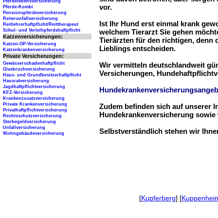
Pferdelebensversicherung
vor.
Pferde-Kombi
Pensionspferdeversicherung
Reiterunfallversicherung
Ist Ihr Hund erst einmal krank ge
Reitlehrerhaftpflicht/Reittherapeut
Schul- und Verleihpferdehaftpflicht
welchem Tierarzt Sie gehen möchte
Katzenversicherungen:
Tierärzten für den richtigen, denn
Katzen-OP-Versicherung
Lieblings entscheiden.
Katzenkrankenversicherung
Private Versicherungen:
Gewässerschadenhaftpflicht
Wir vermitteln deutschlandweit g
Glasbruchversicherung
Versicherungen, Hundehaftpflichtv
Haus- und Grundbesitzerhaftpflicht
Hausratversicherung
Jagdhaftpflichtversicherung
Hundekrankenversicherungsangeb
KFZ-Versicherung
Krankenzusatzversicherung
Private Krankenversicherung
Zudem befinden sich auf unserer I
Privathaftpflichtversicherung
Hundekrankenversicherung sowie w
Rechtsschutzversicherung
Sterbegeldversicherung
Unfallversicherung
Selbstverständlich stehen wir Ihn
Wohngebäudeversicherung
[
Kupferberg
] [
Kuppenhei