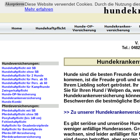
Diese Website verwendet Cookies. Durch die Nutzung dies
Akzeptieren
hundek
Mehr erfahren
V.
Tel.: 048
Hundekrankenve
Hundeversicherungen:
Hundehaftpflicht mit SB
Hundehaftpflicht ohne SB
Hunde sind die besten Freunde d
Hundehaftpflicht für 2 Hunde
kommen, ist die Freude groß und w
Hundehaftpflicht für Pers. ab 55
Hundehaftpflicht für Pers. ab 60
Ihrem Liebling sofort getröstet. Ih
Hundehaftpflicht für Kampfhunde
Sie für Ihren Hund / Welpen da, we
Zwingerhaftpflicht
Hunde-OP-Versicherung
Hundekrankenversicherung können 
Hundekrankenversicherung
Beschwerden die bestmögliche Be
Hunde-Kombi
Pferdeversicherungen:
Pferdehaftpflicht mit SB
>> Zu unserer Hundekrankenversic
Pferdehaftpflicht ohne SB
Ponyhaftpflicht (bis 148 cm)
Fohlenhaftpflicht
Es gibt seriöse und unseriöse Hun
Haftpflicht für Gnadenbrotpferde
weniger anfällige Hunderassen. G
Haftpflicht für Beistellpferde
wachsen, sind leider anfälliger fü
Pferde-OP-Versicherung
Pferdekrankenversicherung
sind davon betroffen, aber sorgen S