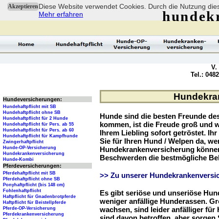
Diese Website verwendet Cookies. Durch die Nutzung dies
Akzeptieren
hundek
Mehr erfahren
V.
Tel.: 048
Hundekran
Hundeversicherungen:
Hundehaftpflicht mit SB
Hundehaftpflicht ohne SB
Hunde sind die besten Freunde d
Hundehaftpflicht für 2 Hunde
kommen, ist die Freude groß und w
Hundehaftpflicht für Pers. ab 55
Hundehaftpflicht für Pers. ab 60
Ihrem Liebling sofort getröstet. Ih
Hundehaftpflicht für Kampfhunde
Sie für Ihren Hund / Welpen da, we
Zwingerhaftpflicht
Hunde-OP-Versicherung
Hundekrankenversicherung können 
Hundekrankenversicherung
Beschwerden die bestmögliche Be
Hunde-Kombi
Pferdeversicherungen:
Pferdehaftpflicht mit SB
>> Zu unserer Hundekrankenversic
Pferdehaftpflicht ohne SB
Ponyhaftpflicht (bis 148 cm)
Fohlenhaftpflicht
Es gibt seriöse und unseriöse Hun
Haftpflicht für Gnadenbrotpferde
weniger anfällige Hunderassen. G
Haftpflicht für Beistellpferde
wachsen, sind leider anfälliger fü
Pferde-OP-Versicherung
Pferdekrankenversicherung
sind davon betroffen, aber sorgen S