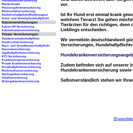
Pferdelebensversicherung
vor.
Pferde-Kombi
Pensionspferdeversicherung
Reiterunfallversicherung
Ist Ihr Hund erst einmal krank ge
Reitlehrerhaftpflicht/Reittherapeut
Schul- und Verleihpferdehaftpflicht
welchem Tierarzt Sie gehen möchte
Katzenversicherungen:
Tierärzten für den richtigen, denn
Katzen-OP-Versicherung
Lieblings entscheiden.
Katzenkrankenversicherung
Private Versicherungen:
Gewässerschadenhaftpflicht
Wir vermitteln deutschlandweit g
Glasbruchversicherung
Versicherungen, Hundehaftpflichtv
Haus- und Grundbesitzerhaftpflicht
Hausratversicherung
Jagdhaftpflichtversicherung
Hundekrankenversicherungsangeb
KFZ-Versicherung
Krankenzusatzversicherung
Private Krankenversicherung
Zudem befinden sich auf unserer I
Privathaftpflichtversicherung
Hundekrankenversicherung sowie w
Rechtsschutzversicherung
Sterbegeldversicherung
Unfallversicherung
Selbstverständlich stehen wir Ihn
Wohngebäudeversicherung
[
Eggenfel