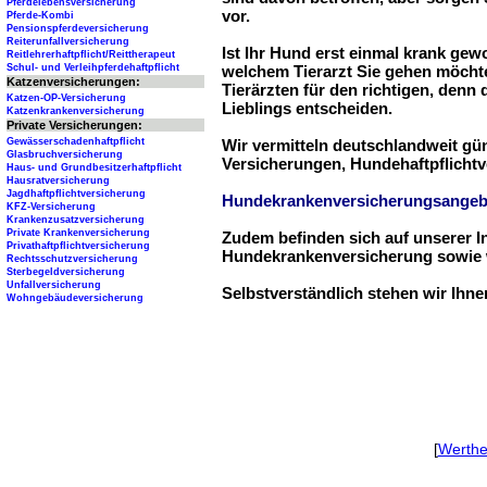
Pferdelebensversicherung
vor.
Pferde-Kombi
Pensionspferdeversicherung
Reiterunfallversicherung
Ist Ihr Hund erst einmal krank ge
Reitlehrerhaftpflicht/Reittherapeut
Schul- und Verleihpferdehaftpflicht
welchem Tierarzt Sie gehen möchte
Katzenversicherungen:
Tierärzten für den richtigen, denn
Katzen-OP-Versicherung
Lieblings entscheiden.
Katzenkrankenversicherung
Private Versicherungen:
Gewässerschadenhaftpflicht
Wir vermitteln deutschlandweit g
Glasbruchversicherung
Versicherungen, Hundehaftpflichtv
Haus- und Grundbesitzerhaftpflicht
Hausratversicherung
Jagdhaftpflichtversicherung
Hundekrankenversicherungsangeb
KFZ-Versicherung
Krankenzusatzversicherung
Private Krankenversicherung
Zudem befinden sich auf unserer I
Privathaftpflichtversicherung
Hundekrankenversicherung sowie w
Rechtsschutzversicherung
Sterbegeldversicherung
Unfallversicherung
Selbstverständlich stehen wir Ihn
Wohngebäudeversicherung
[
Werth