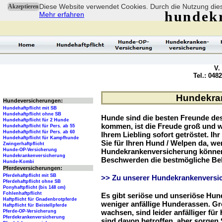
Diese Website verwendet Cookies. Durch die Nutzung dies
Akzeptieren
hundek
Mehr erfahren
V.
Tel.: 048
Hundekran
Hundeversicherungen:
Hundehaftpflicht mit SB
Hundehaftpflicht ohne SB
Hunde sind die besten Freunde d
Hundehaftpflicht für 2 Hunde
kommen, ist die Freude groß und w
Hundehaftpflicht für Pers. ab 55
Hundehaftpflicht für Pers. ab 60
Ihrem Liebling sofort getröstet. Ih
Hundehaftpflicht für Kampfhunde
Sie für Ihren Hund / Welpen da, we
Zwingerhaftpflicht
Hunde-OP-Versicherung
Hundekrankenversicherung können 
Hundekrankenversicherung
Beschwerden die bestmögliche Be
Hunde-Kombi
Pferdeversicherungen:
Pferdehaftpflicht mit SB
>> Zu unserer Hundekrankenversic
Pferdehaftpflicht ohne SB
Ponyhaftpflicht (bis 148 cm)
Fohlenhaftpflicht
Es gibt seriöse und unseriöse Hun
Haftpflicht für Gnadenbrotpferde
weniger anfällige Hunderassen. G
Haftpflicht für Beistellpferde
wachsen, sind leider anfälliger fü
Pferde-OP-Versicherung
Pferdekrankenversicherung
sind davon betroffen, aber sorgen S